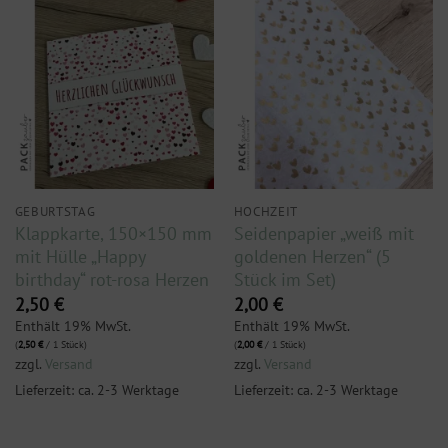
GEBURTSTAG
HOCHZEIT
Klappkarte, 150×150 mm
Seidenpapier „weiß mit
mit Hülle „Happy
goldenen Herzen“ (5
birthday“ rot-rosa Herzen
Stück im Set)
2,50
€
2,00
€
Enthält 19% MwSt.
Enthält 19% MwSt.
(
2,50
€
/ 1 Stück)
(
2,00
€
/ 1 Stück)
zzgl.
Versand
zzgl.
Versand
Lieferzeit: ca. 2-3 Werktage
Lieferzeit: ca. 2-3 Werktage