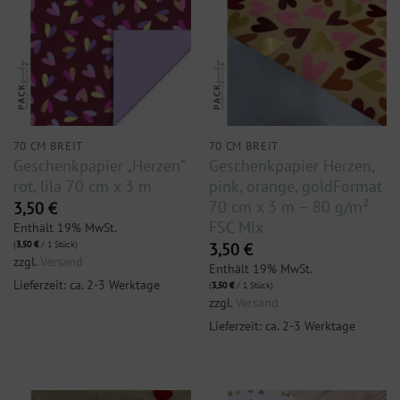
70 CM BREIT
70 CM BREIT
Geschenkpapier „Herzen“
Geschenkpapier Herzen,
rot, lila 70 cm x 3 m
pink, orange, goldFormat
70 cm x 3 m – 80 g/m²
3,50
€
FSC Mix
Enthält 19% MwSt.
(
3,50
€
/ 1 Stück)
3,50
€
zzgl.
Versand
Enthält 19% MwSt.
Lieferzeit: ca. 2-3 Werktage
(
3,50
€
/ 1 Stück)
zzgl.
Versand
Lieferzeit: ca. 2-3 Werktage