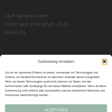
A&M Service GmbH
Hinter dem Entenpfuhl 13-15
65604 Elz
Zustimmung verwalten
Allgemeine Geschäftsbedingungen
Um dir ein optimales Erlebnis zu bieten, verwenden wir Technologien wie
Impressum
Cookies, um Geräteinformationen zu speichern und/oder darauf zuzugreifen.
Wenn du diesen Technologien zustimmst, können wir Daten wie das
Surfverhalten oder eindeutige IDs auf dieser Website verarbeiten. Wenn du deine
Datenschutzerklärung
Zustimmung nicht erteilst oder zurückziehst, können bestimmte Merkmale und
Funktionen beeinträchtigt werden.
Widerrufsbelehrung
Cookie-Richtlinie (EU)
AKZEPTIEREN