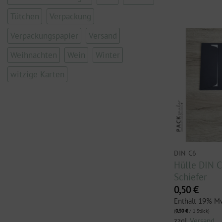
Tütchen
Verpackung
Verpackungspapier
Versand
Weihnachten
Wein
Winter
witzige Karten
DIN C6
Hülle DIN C
Schiefer
0,50
€
Enthält 19% M
(
0,50
€
/ 1 Stück)
zzgl.
Versand