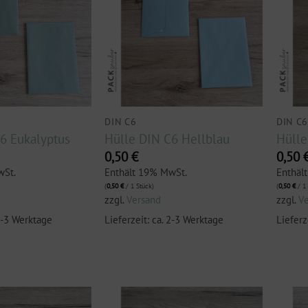
DIN C6
DIN C
6 Eukalyptus
Hülle DIN C6 Hellblau
Hülle
0,50
€
0,50
wSt.
Enthält 19% MwSt.
Enthäl
(
0,50
€
/ 1 Stück)
(
0,50
€
/ 1 
zzgl.
Versand
zzgl.
V
 2-3 Werktage
Lieferzeit: ca. 2-3 Werktage
Lieferz