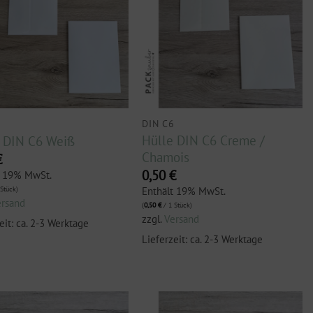
6
DIN C6
Hülle DIN C6 Creme /
 DIN C6 Weiß
Chamois
€
0,50
€
t 19% MwSt.
Enthält 19% MwSt.
Stück)
ersand
(
0,50
€
/ 1 Stück)
zzgl.
Versand
eit: ca. 2-3 Werktage
Lieferzeit: ca. 2-3 Werktage