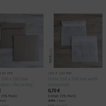
 160 MM
160 X 160 MM
 160 x 160 mm
Hülle 160 x 160 mm weiß
papier / Recycling
transparent
€
0,70
€
t 19% MwSt.
Enthält 19% MwSt.
Stück)
(
0,70
€
/ 1 Stück)
ersand
zzgl.
Versand