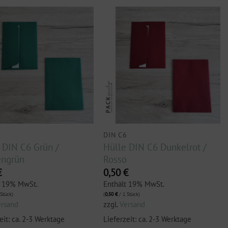
6
DIN C6
 DIN C6 Grün /
Hülle DIN C6 Dunkelrot /
engrün
Rosso
€
0,50
€
t 19% MwSt.
Enthält 19% MwSt.
Stück)
(
0,50
€
/ 1 Stück)
ersand
zzgl.
Versand
eit: ca. 2-3 Werktage
Lieferzeit: ca. 2-3 Werktage