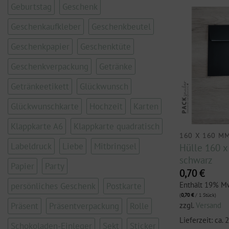
Geburtstag
Geschenk
Geschenkaufkleber
Geschenkbeutel
Geschenkpapier
Geschenktüte
Geschenkverpackung
Getränke
Getränkeetikett
Glückwunsch
Glückwunschkarte
Hochzeit
Karten
Klappkarte A6
Klappkarte quadratisch
160 X 160 M
Labeldruck
Liebe
Mitbringsel
Hülle 160 
schwarz
Papier
Party
0,70
€
Enthält 19% M
persönliches Geschenk
Postkarte
(
0,70
€
/ 1 Stück)
zzgl.
Versand
Präsent
Präsentverpackung
Rolle
Lieferzeit: ca.
Schokoladen-Einleger
Sekt
Sticker