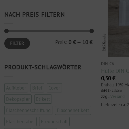
NACH PREIS FILTERN
Min.
Max.
Preis:
0 €
—
10 €
FILTER
Preis
Preis
DIN C6
PRODUKT-SCHLAGWÖRTER
Hülle DIN C
0,50
€
Enthält 19% M
Aufkleber
Brief
Cover
(
0,50
€
/ 1 Stück)
zzgl.
Versand
Dekopapier
Etikett
Lieferzeit: ca.
Flaschenbeschriftung
Flaschenetikett
Flaschenlabel
Freundschaft