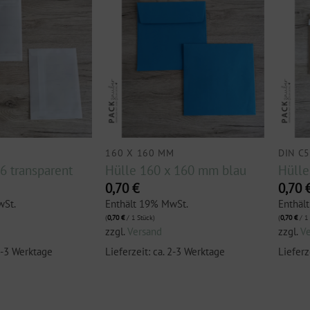
160 X 160 MM
DIN C
6 transparent
Hülle 160 x 160 mm blau
Hülle
0,70
€
0,70
wSt.
Enthält 19% MwSt.
Enthäl
(
0,70
€
/ 1 Stück)
(
0,70
€
/ 1 
zzgl.
Versand
zzgl.
V
 2-3 Werktage
Lieferzeit: ca. 2-3 Werktage
Lieferz