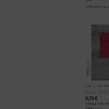
Lieferzeit: ca.
160 X 160 M
Hülle 160 x
0,70
€
Enthält 19% M
(
0,70
€
/ 1 Stück)