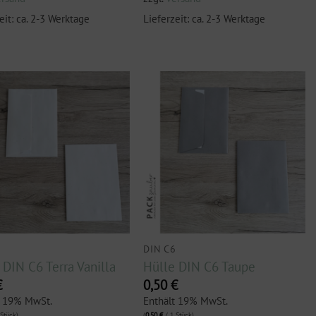
eit: ca. 2-3 Werktage
Lieferzeit: ca. 2-3 Werktage
6
DIN C6
 DIN C6 Terra Vanilla
Hülle DIN C6 Taupe
€
0,50
€
t 19% MwSt.
Enthält 19% MwSt.
Stück)
(
0,50
€
/ 1 Stück)