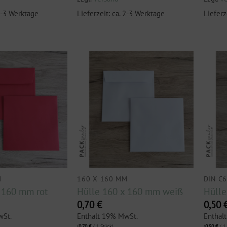
 2-3 Werktage
Lieferzeit: ca. 2-3 Werktage
Lieferz
M
160 X 160 MM
DIN C
 160 mm rot
Hülle 160 x 160 mm weiß
Hülle
0,70
€
0,50
wSt.
Enthält 19% MwSt.
Enthäl
(
0,70
€
/ 1 Stück)
(
0,50
€
/ 1 