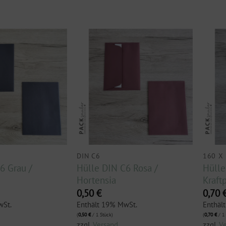
DIN C6
160 X
6 Grau /
Hülle DIN C6 Rosa /
Hülle
Hortensia
Kraft
0,50
€
0,70
wSt.
Enthält 19% MwSt.
Enthäl
(
0,50
€
/ 1 Stück)
(
0,70
€
/ 1 
zzgl.
Versand
zzgl.
V