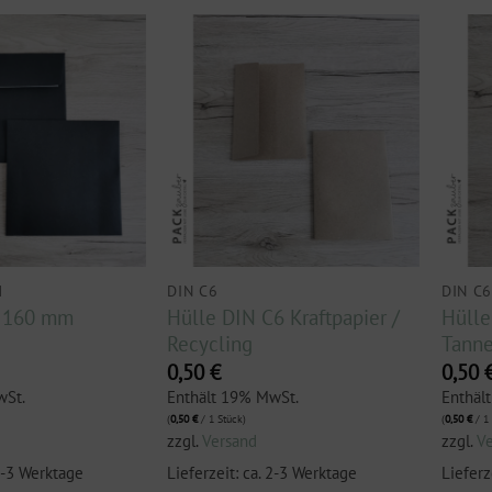
M
DIN C6
DIN C
x 160 mm
Hülle DIN C6 Kraftpapier /
Hülle
Recycling
Tann
0,50
€
0,50
wSt.
Enthält 19% MwSt.
Enthäl
(
0,50
€
/ 1 Stück)
(
0,50
€
/ 1 
zzgl.
Versand
zzgl.
V
 2-3 Werktage
Lieferzeit: ca. 2-3 Werktage
Lieferz