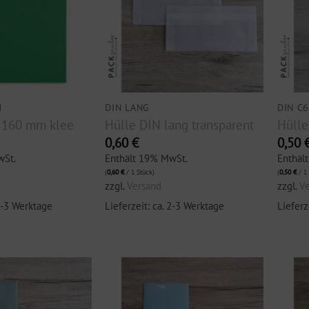
M
DIN LANG
DIN C
x 160 mm klee
Hülle DIN lang transparent
Hülle
0,60
€
0,50
wSt.
Enthält 19% MwSt.
Enthäl
(
0,60
€
/ 1 Stück)
(
0,50
€
/ 1 
zzgl.
Versand
zzgl.
V
 2-3 Werktage
Lieferzeit: ca. 2-3 Werktage
Lieferz