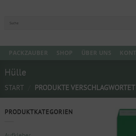
Zum
Inhalt
springen
PACKZAUBER
SHOP
ÜBER UNS
KONT
Hülle
START
/
PRODUKTE VERSCHLAGWORTET M
PRODUKTKATEGORIEN
Aufkleber