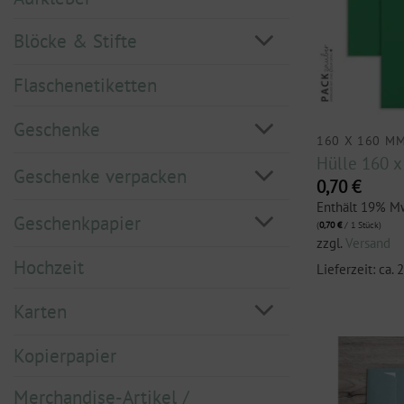
Blöcke & Stifte
Flaschenetiketten
Geschenke
160 X 160 M
Hülle 160 
Geschenke verpacken
0,70
€
Enthält 19% M
Geschenkpapier
(
0,70
€
/ 1 Stück)
zzgl.
Versand
Hochzeit
Lieferzeit: ca.
Karten
Kopierpapier
Merchandise-Artikel /