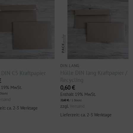
5
DIN LANG
Hülle DIN lang Kraftpapier /
 DIN C5 Kraftpapier
Recycling
€
0,60
€
t 19% MwSt.
Enthält 19% MwSt.
Stück)
ersand
(
0,60
€
/ 1 Stück)
zzgl.
Versand
eit: ca. 2-3 Werktage
Lieferzeit: ca. 2-3 Werktage