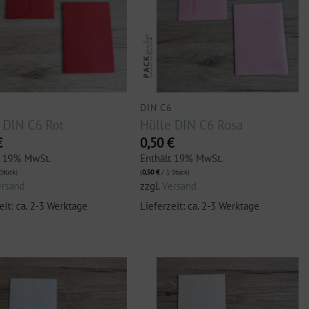
6
DIN C6
 DIN C6 Rot
Hülle DIN C6 Rosa
€
0,50
€
t 19% MwSt.
Enthält 19% MwSt.
Stück)
(
0,50
€
/ 1 Stück)
ersand
zzgl.
Versand
eit: ca. 2-3 Werktage
Lieferzeit: ca. 2-3 Werktage