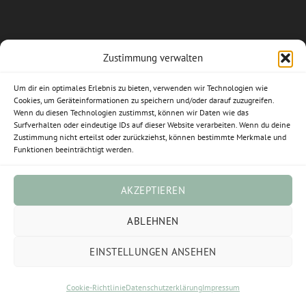
Zustimmung verwalten
Allgemeine Geschäftsbedingungen
Um dir ein optimales Erlebnis zu bieten, verwenden wir Technologien wie
Impressum
Cookies, um Geräteinformationen zu speichern und/oder darauf zuzugreifen.
Wenn du diesen Technologien zustimmst, können wir Daten wie das
Datenschutzerklärung
Surfverhalten oder eindeutige IDs auf dieser Website verarbeiten. Wenn du deine
Zustimmung nicht erteilst oder zurückziehst, können bestimmte Merkmale und
Funktionen beeinträchtigt werden.
Widerrufsbelehrung
Cookie-Richtlinie (EU)
AKZEPTIEREN
Vertrag widerrufen
ABLEHNEN
EINSTELLUNGEN ANSEHEN
Visa
PayPal
Stripe
MasterCard
Sofort
Cookie-Richtlinie
Datenschutzerklärung
Impressum