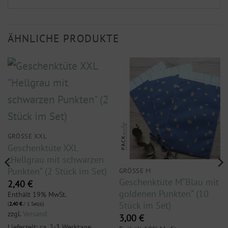
ÄHNLICHE PRODUKTE
GRÖSSE XXL
Geschenktüte XXL
„Hellgrau mit schwarzen
Punkten“ (2 Stück im Set)
GRÖSSE M
Geschenktüte M“Blau mit
2,40
€
goldenen Punkten“ (10
Enthält 19% MwSt.
Stück im Set)
(
2,40
€
/ 1 Set(s))
zzgl.
Versand
3,00
€
Lieferzeit: ca. 2-3 Werktage