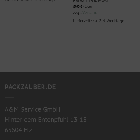
Enthält 19% MwSt.
(
3,00
€
/ 1 cm)
zzgl.
Versand
Lieferzeit: ca. 2-3 Werktage
PACKZAUBER.DE
A&M Service GmbH
Hinter dem Entenpfuhl 13-15
65604 Elz