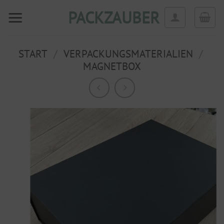
Zum
PACKZAUBER
Inhalt
springen
START
/
VERPACKUNGSMATERIALIEN
/
MAGNETBOX