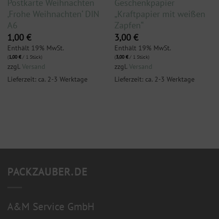
Postkarte Weihnachten
Geschenkpapier
‚Frohe Weihnachten‘ DIN
„Kraftpapier mit weißen
A6
Zapfen“
1,00
€
3,00
€
Enthält 19% MwSt.
Enthält 19% MwSt.
(
1,00
€
/ 1 Stück)
(
3,00
€
/ 1 Stück)
zzgl.
Versand
zzgl.
Versand
Lieferzeit: ca. 2-3 Werktage
Lieferzeit: ca. 2-3 Werktage
PACKZAUBER.DE
A&M Service GmbH