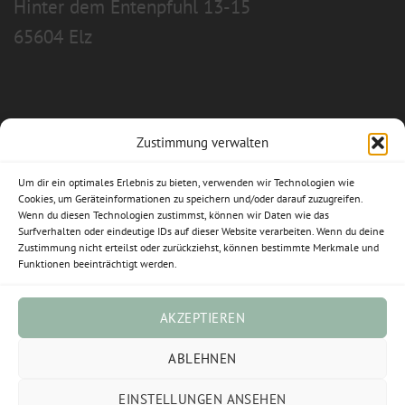
Hinter dem Entenpfuhl 13-15
65604 Elz
Zustimmung verwalten
Allgemeine Geschäftsbedingungen
Um dir ein optimales Erlebnis zu bieten, verwenden wir Technologien wie
Impressum
Cookies, um Geräteinformationen zu speichern und/oder darauf zuzugreifen.
Wenn du diesen Technologien zustimmst, können wir Daten wie das
Datenschutzerklärung
Surfverhalten oder eindeutige IDs auf dieser Website verarbeiten. Wenn du deine
Zustimmung nicht erteilst oder zurückziehst, können bestimmte Merkmale und
Funktionen beeinträchtigt werden.
Widerrufsbelehrung
Cookie-Richtlinie (EU)
AKZEPTIEREN
Vertrag widerrufen
ABLEHNEN
EINSTELLUNGEN ANSEHEN