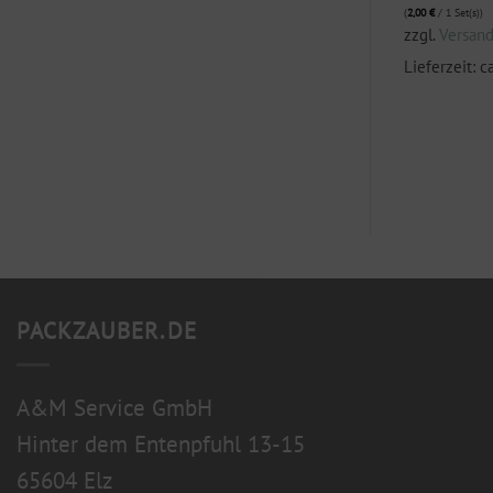
(
2,00
€
/ 1 Set(s))
.
Enthält 19% MwSt.
zzgl.
Versan
(
3,00
€
/ 1 Set(s))
zzgl.
Versand
Lieferzeit: c
3 Werktage
Lieferzeit: ca. 2-3 Werktage
PACKZAUBER.DE
A&M Service GmbH
Hinter dem Entenpfuhl 13-15
65604 Elz