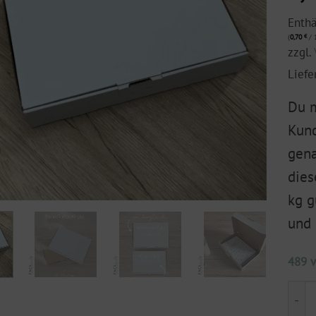
Enth
(
0,70
€
/ 1
zzgl.
Liefe
Du m
Kund
gena
dies
kg g
und 
489 v
Maxi