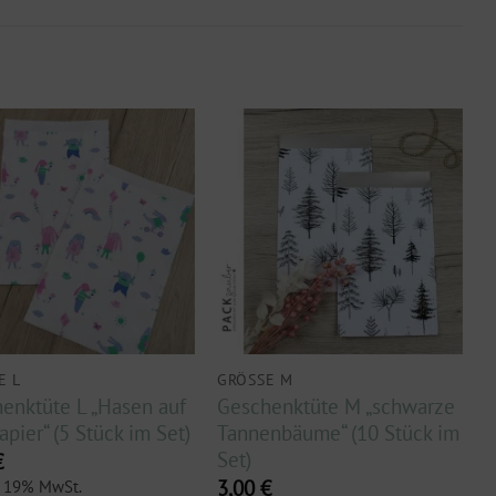
E L
GRÖSSE M
enktüte L „Hasen auf
Geschenktüte M „schwarze
apier“ (5 Stück im Set)
Tannenbäume“ (10 Stück im
Set)
€
3,00
€
t 19% MwSt.