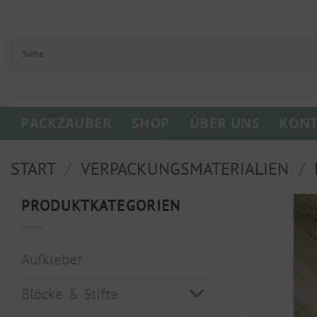
Zum
Inhalt
springen
PACKZAUBER
SHOP
ÜBER UNS
KONT
START
/
VERPACKUNGSMATERIALIEN
/
PRODUKTKATEGORIEN
Aufkleber
Blöcke & Stifte