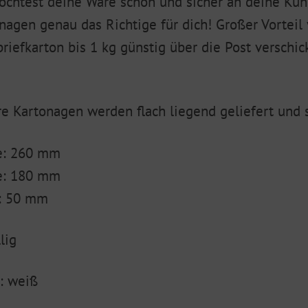
chtest deine Ware schön und sicher an deine Kun
nagen genau das Richtige für dich! Großer Vorteil
riefkarton bis 1 kg günstig über die Post verschi
e Kartonagen werden flach liegend geliefert un
e: 260 mm
e: 180 mm
: 50 mm
lig
: weiß