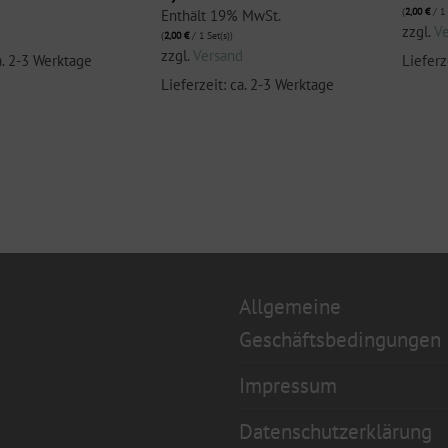
(
2,00
€
/ 1 
Enthält 19% MwSt.
d
zzgl.
V
(
2,00
€
/ 1 Set(s))
zzgl.
Versand
a. 2-3 Werktage
Lieferz
Lieferzeit: ca. 2-3 Werktage
Allgemeine
Geschäftsbedingungen
Impressum
Datenschutzerklärung