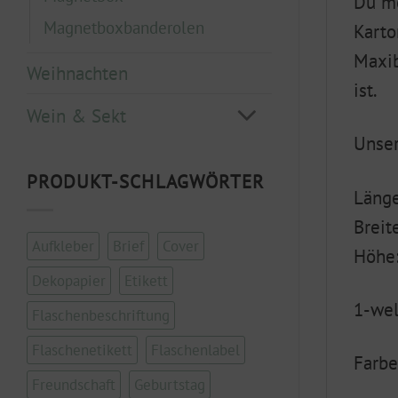
Du mö
Magnetboxbanderolen
Karto
Maxib
Weihnachten
ist.
Wein & Sekt
Unser
PRODUKT-SCHLAGWÖRTER
Läng
Breit
Aufkleber
Brief
Cover
Höhe
Dekopapier
Etikett
1-wel
Flaschenbeschriftung
Flaschenetikett
Flaschenlabel
Farbe
Freundschaft
Geburtstag