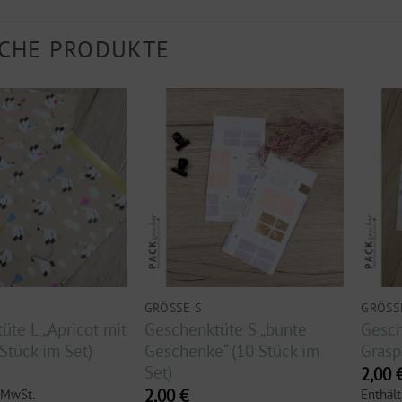
CHE PRODUKTE
GRÖSSE S
GRÖSS
üte L „Apricot mit
Geschenktüte S „bunte
Gesch
 Stück im Set)
Geschenke“ (10 Stück im
Grasp
Set)
2,00
2,00
€
 MwSt.
Enthäl