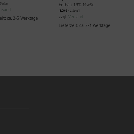
Set(s))
Enthält 19% MwSt.
ersand
(
3,00
€
/ 1 Set(s))
zzgl.
Versand
eit: ca. 2-3 Werktage
Lieferzeit: ca. 2-3 Werktage