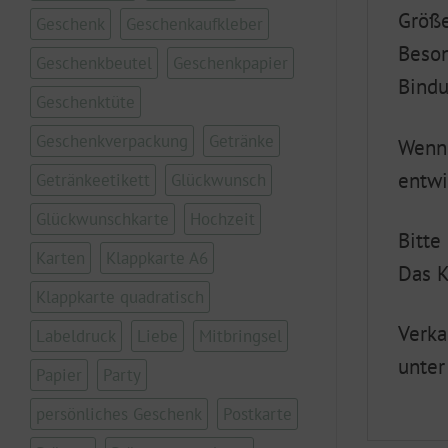
Größe
Geschenk
Geschenkaufkleber
Beson
Geschenkbeutel
Geschenkpapier
Bind
Geschenktüte
Geschenkverpackung
Getränke
Wenn 
entwi
Getränkeetikett
Glückwunsch
Glückwunschkarte
Hochzeit
Bitte
Karten
Klappkarte A6
Das K
Klappkarte quadratisch
Verka
Labeldruck
Liebe
Mitbringsel
unter
Papier
Party
persönliches Geschenk
Postkarte