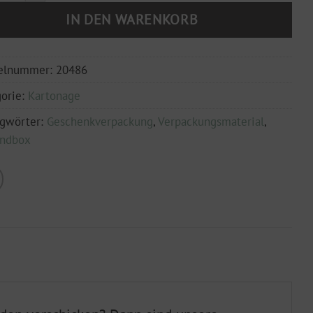
IN DEN WARENKORB
kelnummer:
20486
orie:
Kartonage
agwörter:
Geschenkverpackung
,
Verpackungsmaterial
,
andbox