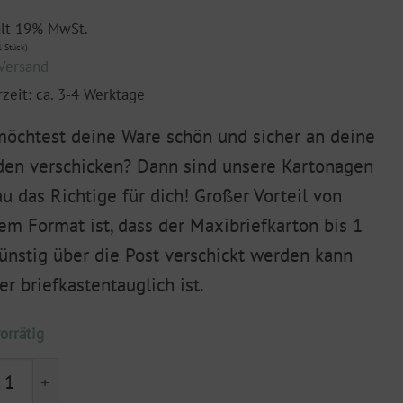
ält 19% MwSt.
 Stück)
Versand
rzeit: ca. 3-4 Werktage
öchtest deine Ware schön und sicher an deine
en verschicken? Dann sind unsere Kartonagen
u das Richtige für dich! Großer Vorteil von
em Format ist, dass der Maxibriefkarton bis 1
ünstig über die Post verschickt werden kann
er briefkastentauglich ist.
orrätig
briefkarton 260x180x50 mm DIN A5 "Plus" weiß Menge