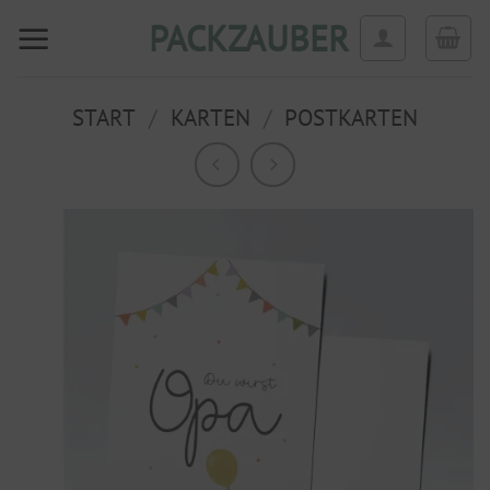
Zum
PACKZAUBER
Inhalt
springen
START
/
KARTEN
/
POSTKARTEN