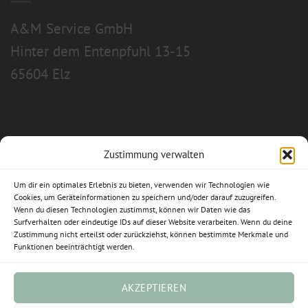
A&M Service GmbH
Hinter dem Entenpfuhl 13-15
65604 Elz
Zustimmung verwalten
Allgemeine Geschäftsbedingungen
Um dir ein optimales Erlebnis zu bieten, verwenden wir Technologien wie
Impressum
Cookies, um Geräteinformationen zu speichern und/oder darauf zuzugreifen.
Wenn du diesen Technologien zustimmst, können wir Daten wie das
Datenschutzerklärung
Surfverhalten oder eindeutige IDs auf dieser Website verarbeiten. Wenn du deine
Zustimmung nicht erteilst oder zurückziehst, können bestimmte Merkmale und
Funktionen beeinträchtigt werden.
Widerrufsbelehrung
Cookie-Richtlinie (EU)
AKZEPTIEREN