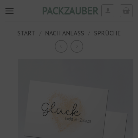
Zum
PACKZAUBER
Inhalt
springen
START
/
NACH ANLASS
/
SPRÜCHE