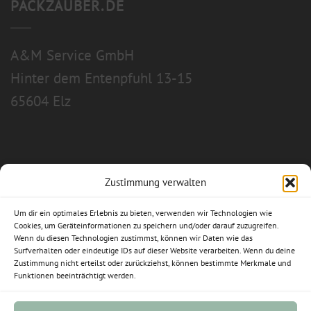
PACKZAUBER.DE
A&M Service GmbH
Hinter dem Entenpfuhl 13-15
65604 Elz
Zustimmung verwalten
Allgemeine Geschäftsbedingungen
Um dir ein optimales Erlebnis zu bieten, verwenden wir Technologien wie
Impressum
Cookies, um Geräteinformationen zu speichern und/oder darauf zuzugreifen.
Wenn du diesen Technologien zustimmst, können wir Daten wie das
Datenschutzerklärung
Surfverhalten oder eindeutige IDs auf dieser Website verarbeiten. Wenn du deine
Zustimmung nicht erteilst oder zurückziehst, können bestimmte Merkmale und
Funktionen beeinträchtigt werden.
Widerrufsbelehrung