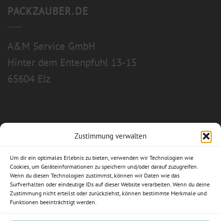
PACKZAUBER.DE
A&M Service GmbH
Hinter dem Entenpfuhl 13-15
65604 Elz
Zustimmung verwalten
Allgemeine Geschäftsbedingungen
Um dir ein optimales Erlebnis zu bieten, verwenden wir Technologien wie
Impressum
Cookies, um Geräteinformationen zu speichern und/oder darauf zuzugreifen.
Wenn du diesen Technologien zustimmst, können wir Daten wie das
Surfverhalten oder eindeutige IDs auf dieser Website verarbeiten. Wenn du deine
Datenschutzerklärung
Zustimmung nicht erteilst oder zurückziehst, können bestimmte Merkmale und
Funktionen beeinträchtigt werden.
Widerrufsbelehrung