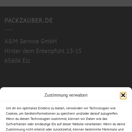
PACKZAUBER.DE
A&M Service GmbH
Hinter dem Entenpfuhl 13-15
65604 Elz
Zustimmung verwalten
Allgemeine Geschäftsbedingungen
Um dir ein optimales Erlebnis zu bieten, verwenden wir Technologien wie
Impressum
Cookies, um Geräteinformationen zu speichern und/oder darauf zuzugreifen.
Wenn du diesen Technologien zustimmst, können wir Daten wie das
Surfverhalten oder eindeutige IDs auf dieser Website verarbeiten. Wenn du deine
Datenschutzerklärung
Zustimmung nicht erteilst oder zurückziehst, können bestimmte Merkmale und