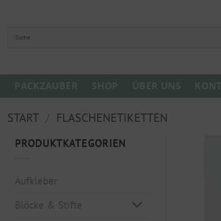
Zum
Inhalt
springen
PACKZAUBER
SHOP
ÜBER UNS
KONT
START
/
FLASCHENETIKETTEN
PRODUKTKATEGORIEN
Aufkleber
Blöcke & Stifte