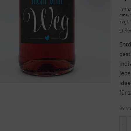
Enth
(
1,00
€
/ 1
zzgl.
Liefe
Entd
gest
indi
jede
idea
für 
99 vo
Flas