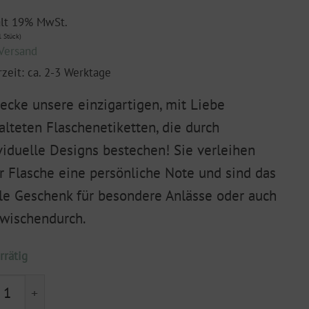
ält 19% MwSt.
 Stück)
Versand
rzeit: ca. 2-3 Werktage
ecke unsere einzigartigen, mit Liebe
alteten Flaschenetiketten, die durch
viduelle Designs bestechen! Sie verleihen
r Flasche eine persönliche Note und sind das
le Geschenk für besondere Anlässe oder auch
zwischendurch.
rrätig
chenetikett "Wer schwankt hat mehr vom Weg" Menge