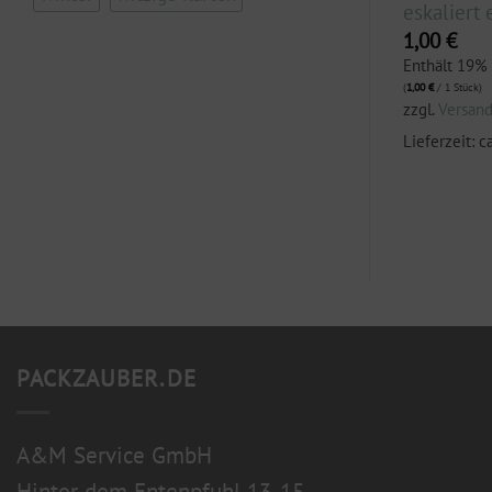
mir die Kante Tante“
eskaliert 
1,00
€
1,00
€
.
Enthält 19% MwSt.
Enthält 19%
(
1,00
€
/ 1 Stück)
(
1,00
€
/ 1 Stück)
zzgl.
Versand
zzgl.
Versan
3 Werktage
Lieferzeit: ca. 2-3 Werktage
Lieferzeit: c
PACKZAUBER.DE
A&M Service GmbH
Hinter dem Entenpfuhl 13-15