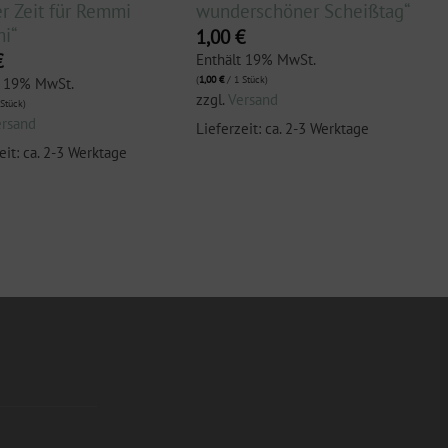
r Zeit für Remmi
wunderschöner Scheißtag“
i“
1,00
€
€
Enthält 19% MwSt.
(
1,00
€
/ 1 Stück)
t 19% MwSt.
zzgl.
Versand
Stück)
ersand
Lieferzeit: ca. 2-3 Werktage
eit: ca. 2-3 Werktage