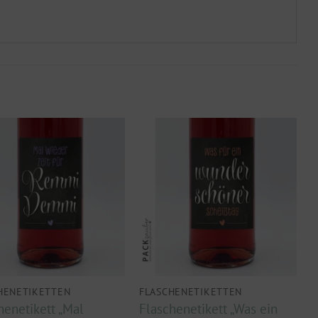
HENETIKETTEN
FLASCHENETIKETTEN
henetikett „Mal
Flaschenetikett „Was ein