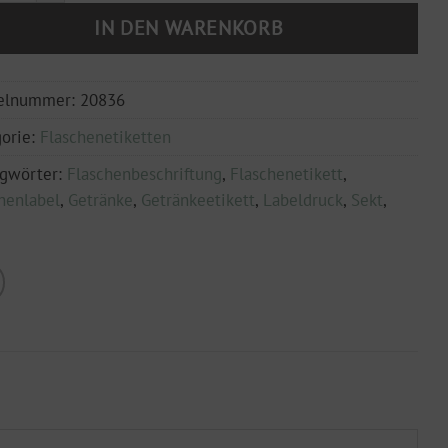
IN DEN WARENKORB
kelnummer:
20836
orie:
Flaschenetiketten
agwörter:
Flaschenbeschriftung
,
Flaschenetikett
,
henlabel
,
Getränke
,
Getränkeetikett
,
Labeldruck
,
Sekt
,