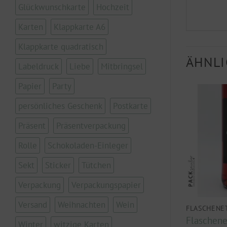
Glückwunschkarte
Hochzeit
Karten
Klappkarte A6
Klappkarte quadratisch
ÄHNLI
Labeldruck
Liebe
Mitbringsel
Papier
Party
persönliches Geschenk
Postkarte
Präsent
Präsentverpackung
Rolle
Schokoladen-Einleger
Sekt
Sticker
Tütchen
Verpackung
Verpackungspapier
Versand
Weihnachten
Wein
TTEN
FLASCHENETIKETTEN
FLASCHENE
t „Ich will
Flaschenetikett „Ich geb
Flaschenet
Winter
witzige Karten