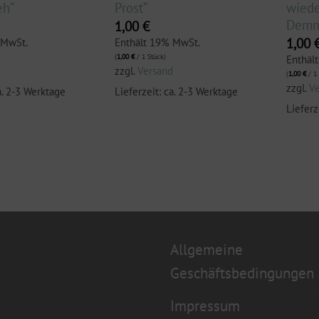
eh“
Prost“
wiede
Demm
1,00
€
1,00
 MwSt.
Enthält 19% MwSt.
(
1,00
€
/ 1 Stück)
Enthäl
d
zzgl.
Versand
(
1,00
€
/ 1 
zzgl.
V
a. 2-3 Werktage
Lieferzeit: ca. 2-3 Werktage
Lieferz
Allgemeine
Geschäftsbedingungen
Impressum