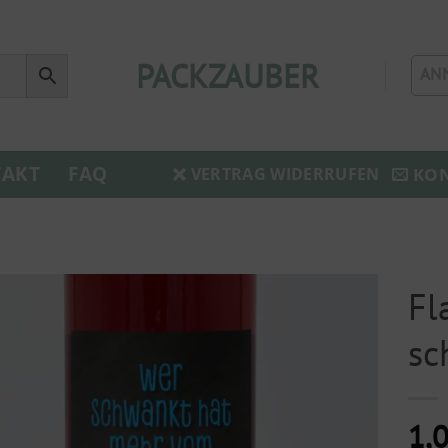
PACKZAUBER
AN
AKT
FAQ
KO
VERTRAG WIDERRUFEN
Fl
sc
1,