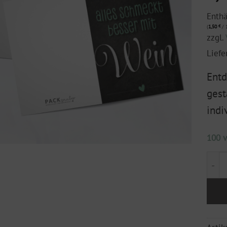
Enth
(
1,50
€
/ 1
zzgl.
Liefe
Entd
gest
indi
100 v
Klap