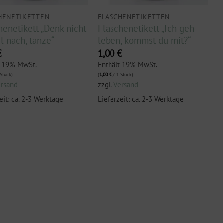
HENETIKETTEN
FLASCHENETIKETTEN
henetikett „Denk nicht
Flaschenetikett „Ich geh
el nach, tanze“
leben, kommst du mit?“
€
1,00
€
t 19% MwSt.
Enthält 19% MwSt.
Stück)
(
1,00
€
/ 1 Stück)
ersand
zzgl.
Versand
eit: ca. 2-3 Werktage
Lieferzeit: ca. 2-3 Werktage