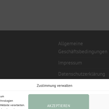
Allgemeine
Geschäftsbedingungen
Impressum
Datenschutzerklärung
Widerrufsbelehrung
Zustimmung verwalten
Cookie-Richtlinie (EU)
, um
echnologien
Website verarbeiten.
AKZEPTIEREN
Vertrag widerrufen