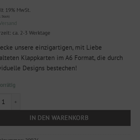
ält 19% MwSt.
 Stück)
Versand
rzeit: ca. 2-3 Werktage
ecke unsere einzigartigen, mit Liebe
alteten Klappkarten im A6 Format, die durch
viduelle Designs bestechen!
orrätig
pkarte A6 "Alles schmeckt besser mit Wein" Menge
IN DEN WARENKORB