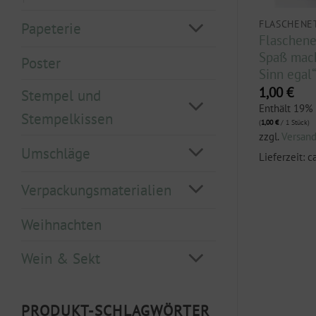
TTEN
FLASCHENETIKETTEN
FLASCHENE
Papeterie
t „Hip Hip
Flaschenetikett „Du, ich,
Flaschene
passt“
Spaß macht
Poster
Sinn egal“
1,00
€
1,00
€
.
Enthält 19% MwSt.
Stempel und
(
1,00
€
/ 1 Stück)
Enthält 19%
Stempelkissen
zzgl.
Versand
(
1,00
€
/ 1 Stück)
zzgl.
Versan
3 Werktage
Lieferzeit: ca. 2-3 Werktage
Umschläge
Lieferzeit: c
Verpackungsmaterialien
Weihnachten
Wein & Sekt
PRODUKT-SCHLAGWÖRTER