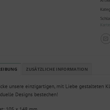
Arti
Kateg
Schl
Kart
REIBUNG
ZUSÄTZLICHE INFORMATION
cke unsere einzigartigen, mit Liebe gestalteten K
iduelle Designs bestechen!
at: 105 x 148 mm