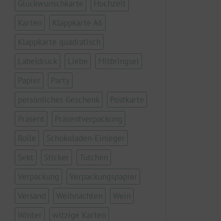
Glückwunschkarte
Hochzeit
Karten
Klappkarte A6
Klappkarte quadratisch
Labeldruck
Liebe
Mitbringsel
Papier
Party
persönliches Geschenk
Postkarte
Präsent
Präsentverpackung
Rolle
Schokoladen-Einleger
Sekt
Sticker
Tütchen
Verpackung
Verpackungspapier
Versand
Weihnachten
Wein
Winter
witzige Karten