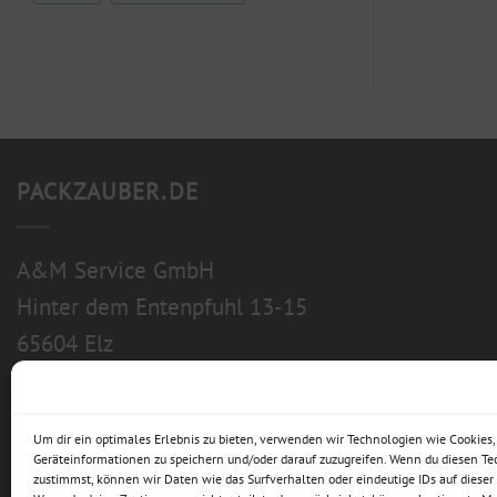
PACKZAUBER.DE
A&M Service GmbH
Hinter dem Entenpfuhl 13-15
65604 Elz
Um dir ein optimales Erlebnis zu bieten, verwenden wir Technologien wie Cookies
Geräteinformationen zu speichern und/oder darauf zuzugreifen. Wenn du diesen T
zustimmst, können wir Daten wie das Surfverhalten oder eindeutige IDs auf dieser 