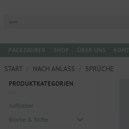
Zum
Inhalt
springen
PACKZAUBER
SHOP
ÜBER UNS
KONT
START
/
NACH ANLASS
/
SPRÜCHE
PRODUKTKATEGORIEN
Aufkleber
Blöcke & Stifte