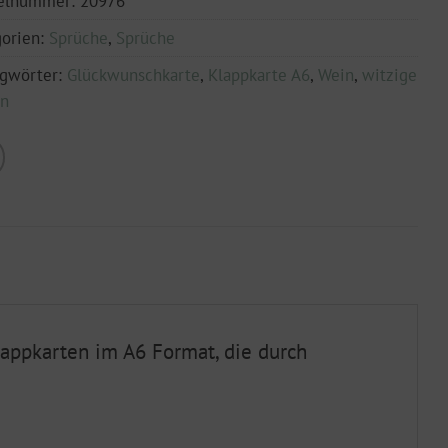
kelnummer:
20976
orien:
Sprüche
,
Sprüche
agwörter:
Glückwunschkarte
,
Klappkarte A6
,
Wein
,
witzige
en
lappkarten im A6 Format, die durch