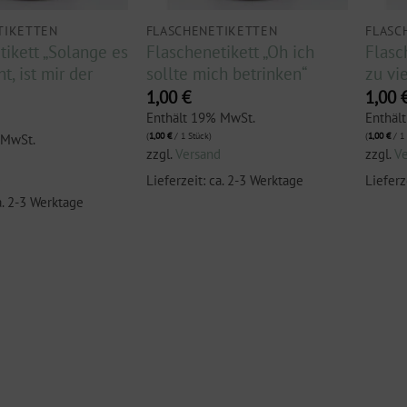
TIKETTEN
FLASCHENETIKETTEN
FLASC
tikett „Solange es
Flaschenetikett „Oh ich
Flasc
, ist mir der
sollte mich betrinken“
zu vi
1,00
€
1,00
Enthält 19% MwSt.
Enthäl
(
1,00
€
/ 1 Stück)
(
1,00
€
/ 1 
 MwSt.
zzgl.
Versand
zzgl.
V
d
Lieferzeit: ca. 2-3 Werktage
Lieferz
a. 2-3 Werktage