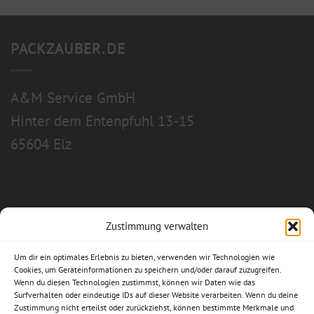
PACKZAUBER.DE
A&M Service GmbH
Hinter dem Entenpfuhl 13-15
65604 Elz
Zustimmung verwalten
Allgemeine Geschäftsbedingungen
Um dir ein optimales Erlebnis zu bieten, verwenden wir Technologien wie
Impressum
Cookies, um Geräteinformationen zu speichern und/oder darauf zuzugreifen.
Wenn du diesen Technologien zustimmst, können wir Daten wie das
Surfverhalten oder eindeutige IDs auf dieser Website verarbeiten. Wenn du deine
Datenschutzerklärung
Zustimmung nicht erteilst oder zurückziehst, können bestimmte Merkmale und