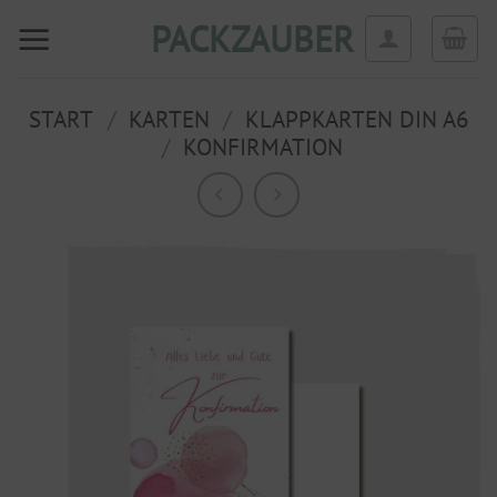
Zum
PACKZAUBER
Inhalt
springen
START
/
KARTEN
/
KLAPPKARTEN DIN A6
/
KONFIRMATION