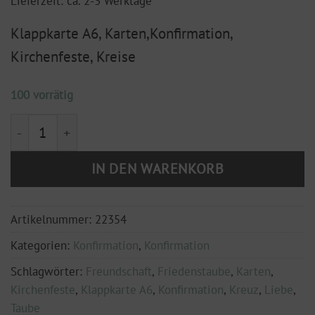
Lieferzeit: ca. 2-3 Werktage
Klappkarte A6, Karten,Konfirmation,
Kirchenfeste, Kreise
100 vorrätig
Klappkarte DIN A6 mit Hülle "Konfirmation" Kreise, r
IN DEN WARENKORB
Artikelnummer:
22354
Kategorien:
Konfirmation
,
Konfirmation
Schlagwörter:
Freundschaft
,
Friedenstaube
,
Karten
,
Kirchenfeste
,
Klappkarte A6
,
Konfirmation
,
Kreuz
,
Liebe
,
Taube