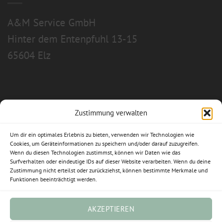
A&M Service GmbH
Hinter dem Entenpfuhl 13-15
65604 Elz
Zustimmung verwalten
Allgemeine Geschäftsbedingungen
Um dir ein optimales Erlebnis zu bieten, verwenden wir Technologien wie
Impressum
Cookies, um Geräteinformationen zu speichern und/oder darauf zuzugreifen.
Wenn du diesen Technologien zustimmst, können wir Daten wie das
Surfverhalten oder eindeutige IDs auf dieser Website verarbeiten. Wenn du deine
Datenschutzerklärung
Zustimmung nicht erteilst oder zurückziehst, können bestimmte Merkmale und
Funktionen beeinträchtigt werden.
Widerrufsbelehrung
Cookie-Richtlinie (EU)
AKZEPTIEREN