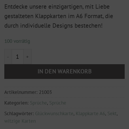
Entdecke unsere einzigartigen, mit Liebe
gestalteten Klappkarten im A6 Format, die
durch individuelle Designs bestechen!
100 vorrätig
Klappkarte A6 "let`s talk about Sekt" Menge
IN DEN WARENKORB
Artikelnummer:
21003
Kategorien:
Sprüche
,
Sprüche
Schlagwörter:
Glückwunschkarte
,
Klappkarte A6
,
Sekt
,
witzige Karten