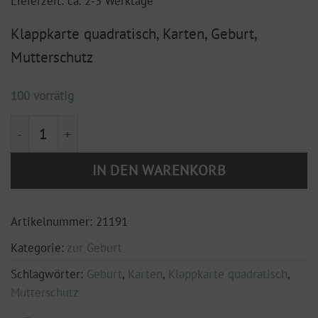
Lieferzeit: ca. 2-3 Werktage
Klappkarte quadratisch, Karten, Geburt,
Mutterschutz
100 vorrätig
Klappkarte, 150x150 mm "Alles Liebe für den Mutters
IN DEN WARENKORB
Artikelnummer:
21191
Kategorie:
zur Geburt
Schlagwörter:
Geburt
,
Karten
,
Klappkarte quadratisch
,
Mutterschutz