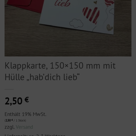
Klappkarte, 150×150 mm mit
Hülle „hab’dich lieb“
2,50
€
Enthält 19% MwSt.
(
2,50
€
/ 1 Stück)
zzgl.
Versand