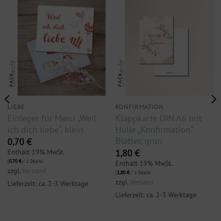
LIEBE
KONFIRMATION
Einleger für Merci „Weil
Klappkarte DIN A6 mit
ich dich liebe“, klein
Hülle „Konfirmation“
Blätter, grün
0,70
€
Enthält 19% MwSt.
1,80
€
(
0,70
€
/ 1 Stück)
Enthält 19% MwSt.
zzgl.
Versand
(
1,80
€
/ 1 Stück)
zzgl.
Versand
Lieferzeit: ca. 2-3 Werktage
Lieferzeit: ca. 2-3 Werktage