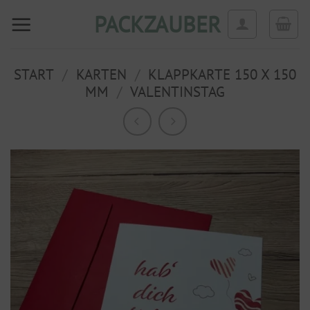
Zum
PACKZAUBER
Inhalt
springen
START
/
KARTEN
/
KLAPPKARTE 150 X 150
MM
/
VALENTINSTAG