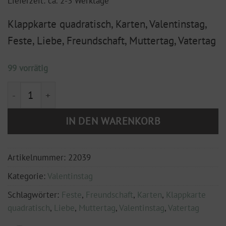
Lieferzeit: ca. 2-3 Werktage
Klappkarte quadratisch, Karten, Valentinstag,
Feste, Liebe, Freundschaft, Muttertag, Vatertag
99 vorrätig
Klappkarte, 150x150 mm mit Hülle "hab'dich lieb" Me
IN DEN WARENKORB
Artikelnummer:
22039
Kategorie:
Valentinstag
Schlagwörter:
Feste
,
Freundschaft
,
Karten
,
Klappkarte
quadratisch
,
Liebe
,
Muttertag
,
Valentinstag
,
Vatertag