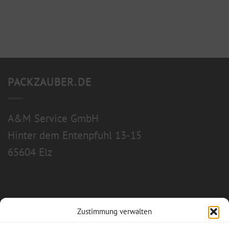
PACKZAUBER.DE
A&M Service GmbH
Hinter dem Entenpfuhl 13-15
65604 Elz
Zustimmung verwalten
Allgemeine Geschäftsbedingungen