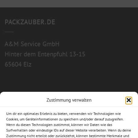
PACKZAUBER.DE
A&M Service GmbH
Hinter dem Entenpfuhl 13-15
65604 Elz
Zustimmung verwalten
Allgemeine Geschäftsbedingungen
Um dir ein optimales Erlebnis zu bieten, verwenden wir Technologien wie
Impressum
Cookies, um Geräteinformationen zu speichern und/oder darauf zuzugreifen.
Wenn du diesen Technologien zustimmst, können wir Daten wie das
Surfverhalten oder eindeutige IDs auf dieser Website verarbeiten. Wenn du deine
Datenschutzerklärung
Zustimmung nicht erteilst oder zurückziehst, können bestimmte Merkmale und