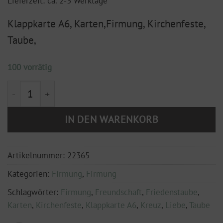
Lieferzeit: ca. 2-3 Werktage
Klappkarte A6, Karten,Firmung, Kirchenfeste,
Taube,
100 vorrätig
Klappkarte DIN A6 mit Hülle "Firmung" Taube, lila Me
IN DEN WARENKORB
Artikelnummer:
22365
Kategorien:
Firmung
,
Firmung
Schlagwörter:
Firmung
,
Freundschaft
,
Friedenstaube
,
Karten
,
Kirchenfeste
,
Klappkarte A6
,
Kreuz
,
Liebe
,
Taube