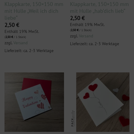
Klappkarte, 150×150 mm
Klappkarte, 150×150 mm
mit Hülle „Weil ich dich
mit Hülle „hab’dich lieb“
liebe“
2,50
€
Enthält 19% MwSt.
2,50
€
(
2,50
€
/ 1 Stück)
Enthält 19% MwSt.
zzgl.
Versand
(
2,50
€
/ 1 Stück)
zzgl.
Versand
Lieferzeit: ca. 2-3 Werktage
Lieferzeit: ca. 2-3 Werktage