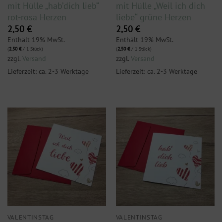
mit Hülle „hab’dich lieb“
mit Hülle „Weil ich dich
rot-rosa Herzen
liebe“ grüne Herzen
2,50
€
2,50
€
Enthält 19% MwSt.
Enthält 19% MwSt.
(
2,50
€
/ 1 Stück)
(
2,50
€
/ 1 Stück)
zzgl.
Versand
zzgl.
Versand
Lieferzeit: ca. 2-3 Werktage
Lieferzeit: ca. 2-3 Werktage
VALENTINSTAG
VALENTINSTAG