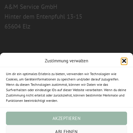
A&M Service GmbH
Hinter dem Entenpfuhl 13-15
65604 Elz
Zustimmung verwalten
Allgemeine Geschäftsbedingungen
Um dir ein optimales Erlebnis zu bieten, verwenden wir Technologien wie
Impressum
Cookies, um Geräteinformationen zu speichern und/oder darauf zuzugreifen.
Wenn du diesen Technologien zustimmst, können wir Daten wie das
Surfverhalten oder eindeutige IDs auf dieser Website verarbeiten. Wenn du deine
Datenschutzerklärung
Zustimmung nicht erteilst oder zurückziehst, können bestimmte Merkmale und
Funktionen beeinträchtigt werden.
Widerrufsbelehrung
Cookie-Richtlinie (EU)
AKZEPTIEREN
Vertrag widerrufen
ABLEHNEN