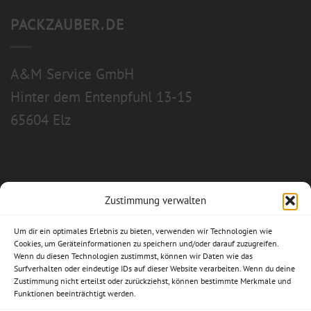
PACKZAUBER.DE
A&M Service GmbH
Hinter dem Entenpfuhl 13-15
65604 Elz
Zustimmung verwalten
Allgemeine Geschäftsbedingungen
Um dir ein optimales Erlebnis zu bieten, verwenden wir Technologien wie
Impressum
Cookies, um Geräteinformationen zu speichern und/oder darauf zuzugreifen.
Wenn du diesen Technologien zustimmst, können wir Daten wie das
Surfverhalten oder eindeutige IDs auf dieser Website verarbeiten. Wenn du deine
Datenschutzerklärung
Zustimmung nicht erteilst oder zurückziehst, können bestimmte Merkmale und
Funktionen beeinträchtigt werden.
Widerrufsbelehrung