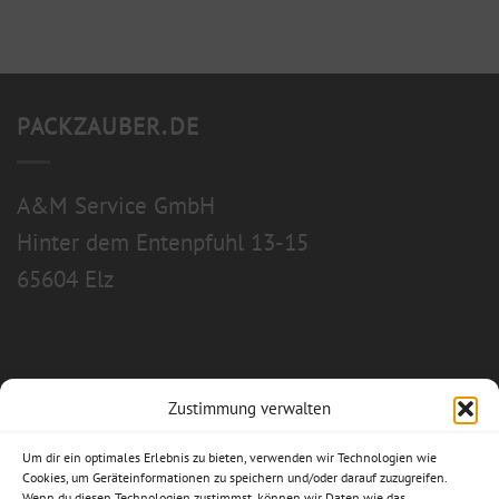
PACKZAUBER.DE
A&M Service GmbH
Hinter dem Entenpfuhl 13-15
65604 Elz
Zustimmung verwalten
Allgemeine Geschäftsbedingungen
Um dir ein optimales Erlebnis zu bieten, verwenden wir Technologien wie
Impressum
Cookies, um Geräteinformationen zu speichern und/oder darauf zuzugreifen.
Wenn du diesen Technologien zustimmst, können wir Daten wie das