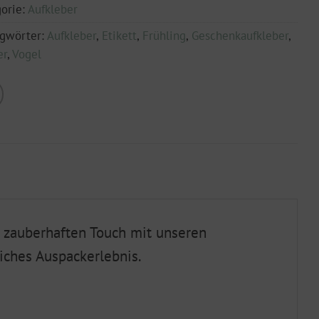
orie:
Aufkleber
agwörter:
Aufkleber
,
Etikett
,
Frühling
,
Geschenkaufkleber
,
er
,
Vogel
 zauberhaften Touch mit unseren
ches Auspackerlebnis.