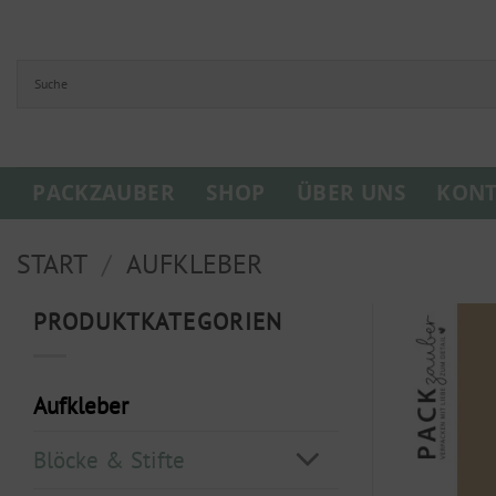
Zum
Inhalt
springen
PACKZAUBER
SHOP
ÜBER UNS
KONT
START
/
AUFKLEBER
PRODUKTKATEGORIEN
Aufkleber
Blöcke & Stifte