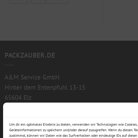
PACKZAUBER.DE
A&M Service GmbH
Hinter dem Entenpfuhl 13-15
65604 Elz
Um dir ein optimales Erlebnis zu bieten, verwenden wir Technologien wie Cookies
Geräteinformationen zu speichern und/oder darauf zuzugreifen. Wenn du diesen T
zustimmst, können wir Daten wie das Surfverhalten oder eindeutige IDs auf dieser 