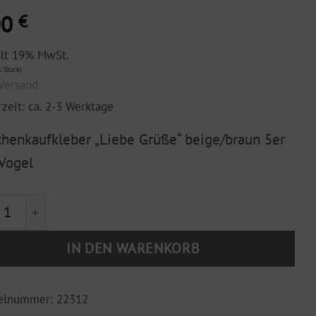
00
€
ält 19% MwSt.
 Stück)
Versand
rzeit: ca. 2-3 Werktage
henkaufkleber „Liebe Grüße“ beige/braun 5er
 Vogel
henkaufkleber "Liebe Grüße" beige/braun 5er Set, Voge
IN DEN WARENKORB
kelnummer:
22312