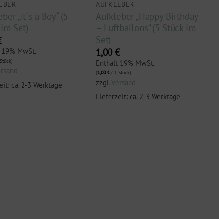
EBER
AUFKLEBER
ber „it`s a Boy“ (5
Aufkleber „Happy Birthday
 im Set)
– Luftballons“ (5 Stück im
Set)
€
1,00
€
t 19% MwSt.
Stück)
Enthält 19% MwSt.
ersand
(
1,00
€
/ 1 Stück)
zzgl.
Versand
eit: ca. 2-3 Werktage
Lieferzeit: ca. 2-3 Werktage