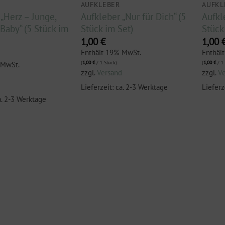
AUFKLEBER
AUFKL
„Herz – Junge,
Aufkleber „Nur für Dich“ (5
Aufkle
Baby“ (5 Stück im
Stück im Set)
Stück
1,00
€
1,00
Enthält 19% MwSt.
Enthäl
(
1,00
€
/ 1 Stück)
(
1,00
€
/ 1 
 MwSt.
zzgl.
Versand
zzgl.
V
d
Lieferzeit: ca. 2-3 Werktage
Lieferz
a. 2-3 Werktage