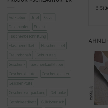
5 Stü
Aufkleber
Brief
Cover
Dekopapier
Etikett
Flaschenbeschriftung
ÄHNLI
Flaschenetikett
Flaschenlabel
Freundschaft
Geburtstag
Geschenk
Geschenkaufkleber
Geschenkbeutel
Geschenkpapier
Geschenktüte
Geschenkverpackung
Getränke
Getränkeetikett
Glückwunsch