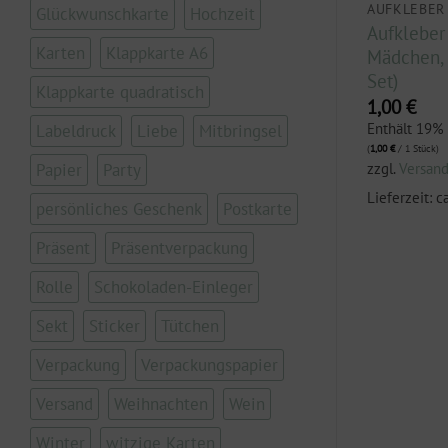
AUFKLEBER
AUFKLEBER
Glückwunschkarte
Hochzeit
Aufkleber „Happiness
Aufkleber 
Karten
Klappkarte A6
ive rosa“ (5
inside“ (5 Stück im Set)
Mädchen, 
Set)
1,00
€
Klappkarte quadratisch
1,00
€
Enthält 19% MwSt.
(
1,00
€
/ 1 Stück)
.
Enthält 19%
Labeldruck
Liebe
Mitbringsel
zzgl.
Versand
(
1,00
€
/ 1 Stück)
Papier
Party
zzgl.
Versan
Lieferzeit: ca. 2-3 Werktage
3 Werktage
Lieferzeit: c
persönliches Geschenk
Postkarte
Präsent
Präsentverpackung
Rolle
Schokoladen-Einleger
Sekt
Sticker
Tütchen
Verpackung
Verpackungspapier
Versand
Weihnachten
Wein
Winter
witzige Karten