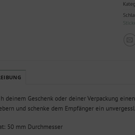
Kateg
Schl
Stick
REIBUNG
ih deinem Geschenk oder deiner Verpackung einen
ebern und schenke dem Empfänger ein unvergessli
at: 50 mm Durchmesser