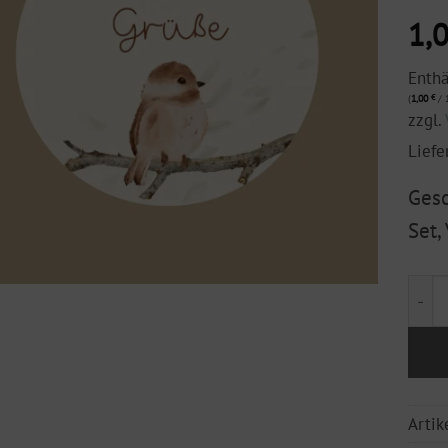
1,
Enth
(
1,00
€
/ 1
zzgl.
Liefe
Gesc
Set,
Gesc
Arti