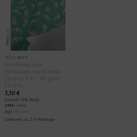
70 CM BREIT
Geschenkpapier
Schwalben, mintFormat
70 cm x 3 m – 80 g/m²
FSC Mix
3,50
€
Enthält 19% MwSt.
(
3,50
€
/ 1 Stück)
zzgl.
Versand
Lieferzeit: ca. 2-3 Werktage