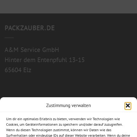
PACKZAUBER.DE
A&M Service GmbH
Hinter dem Entenpfuhl 13-15
65604 Elz
Zustimmung verwalten
Allgemeine Geschäftsbedingungen
Um dir ein optimales Erlebnis zu bieten, verwenden wir Technologien wie
Impressum
Cookies, um Geräteinformationen zu speichern und/oder darauf zuzugreifen.
Wenn du diesen Technologien zustimmst, können wir Daten wie das
Surfverhalten oder eindeutige IDs auf dieser Website verarbeiten. Wenn du deine