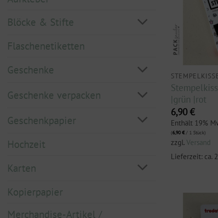
Blöcke & Stifte
Flaschenetiketten
Geschenke
STEMPELKISS
Stempelkiss
Geschenke verpacken
|grün |rot
6,90
€
Geschenkpapier
Enthält 19% M
(
6,90
€
/ 1 Stück)
zzgl.
Versand
Hochzeit
Lieferzeit: ca.
Karten
Kopierpapier
Merchandise-Artikel /