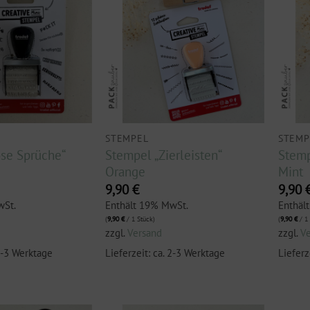
STEMPEL
STEMP
se Sprüche“
Stempel „Zierleisten“
Stemp
Orange
Mint
9,90
€
9,90
wSt.
Enthält 19% MwSt.
Enthäl
(
9,90
€
/ 1 Stück)
(
9,90
€
/ 1 
zzgl.
Versand
zzgl.
V
 2-3 Werktage
Lieferzeit: ca. 2-3 Werktage
Lieferz