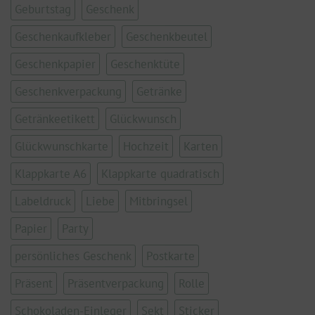
Geburtstag
Geschenk
Geschenkaufkleber
Geschenkbeutel
Geschenkpapier
Geschenktüte
Geschenkverpackung
Getränke
Getränkeetikett
Glückwunsch
Glückwunschkarte
Hochzeit
Karten
Klappkarte A6
Klappkarte quadratisch
Labeldruck
Liebe
Mitbringsel
Papier
Party
persönliches Geschenk
Postkarte
Präsent
Präsentverpackung
Rolle
Schokoladen-Einleger
Sekt
Sticker