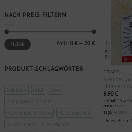
NACH PREIS FILTERN
Min.
Max.
Preis:
0 €
—
20 €
FILTER
Preis
Preis
PRODUKT-SCHLAGWÖRTER
STEMPEL
Stempel „Sc
Himmelbla
Aufkleber
Brief
Cover
9,90
€
Enthält 19% M
Dekopapier
Etikett
(
9,90
€
/ 1 Stück)
zzgl.
Versand
Flaschenbeschriftung
Flaschenetikett
Lieferzeit: ca.
Flaschenlabel
Freundschaft