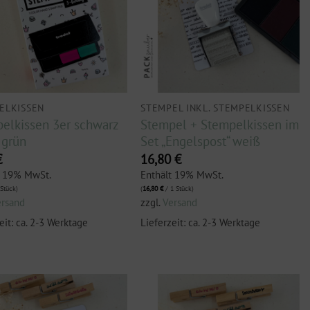
ELKISSEN
STEMPEL INKL. STEMPELKISSEN
elkissen 3er schwarz
Stempel + Stempelkissen im
|grün
Set „Engelspost“ weiß
€
16,80
€
t 19% MwSt.
Enthält 19% MwSt.
Stück)
(
16,80
€
/ 1 Stück)
ersand
zzgl.
Versand
eit: ca. 2-3 Werktage
Lieferzeit: ca. 2-3 Werktage