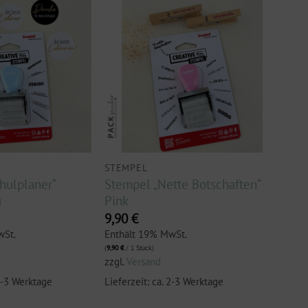
STEMPEL
hulplaner“
Stempel „Nette Botschaften“
u
Pink
9,90
€
wSt.
Enthält 19% MwSt.
(
9,90
€
/ 1 Stück)
zzgl.
Versand
 2-3 Werktage
Lieferzeit: ca. 2-3 Werktage