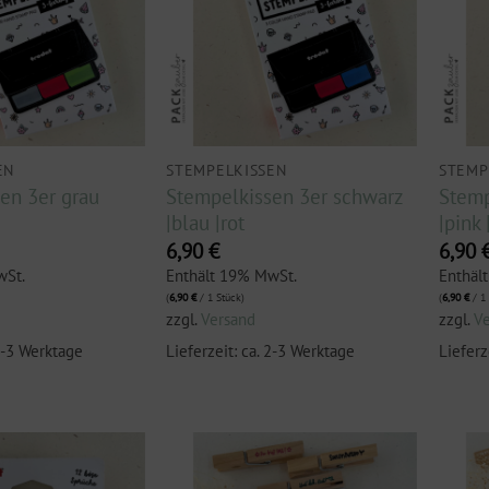
EN
STEMPELKISSEN
STEMP
en 3er grau
Stempelkissen 3er schwarz
Stemp
|blau |rot
|pink 
6,90
€
6,90
wSt.
Enthält 19% MwSt.
Enthäl
(
6,90
€
/ 1 Stück)
(
6,90
€
/ 1 
zzgl.
Versand
zzgl.
V
 2-3 Werktage
Lieferzeit: ca. 2-3 Werktage
Lieferz