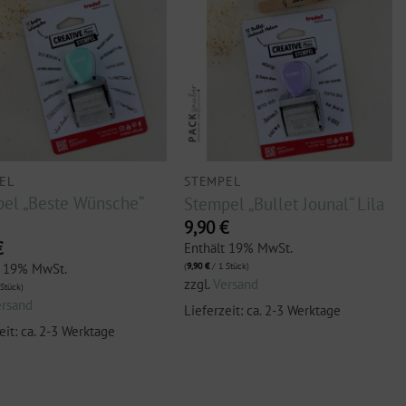
EL
STEMPEL
el „Beste Wünsche“
Stempel „Bullet Jounal“ Lila
9,90
€
€
Enthält 19% MwSt.
t 19% MwSt.
(
9,90
€
/ 1 Stück)
zzgl.
Versand
Stück)
ersand
Lieferzeit: ca. 2-3 Werktage
eit: ca. 2-3 Werktage