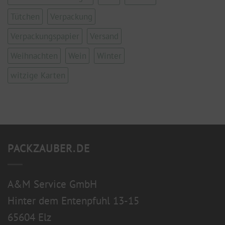
Tütchen
Verpackung
Verpackungspapier
Versand
Weihnachten
Wein
Winter
witzige Karten
PACKZAUBER.DE
A&M Service GmbH
Hinter dem Entenpfuhl 13-15
65604 Elz