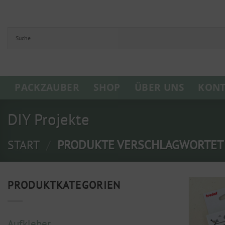
Zum
Inhalt
springen
PACKZAUBER
SHOP
ÜBER UNS
KONT
DIY Projekte
START
/
PRODUKTE VERSCHLAGWORTET M
PRODUKTKATEGORIEN
Aufkleber