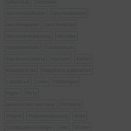
Geburtstag
Geschenk
Geschenkaufkleber
Geschenkbeutel
Geschenkpapier
Geschenktüte
Geschenkverpackung
Getränke
Getränkeetikett
Glückwunsch
Glückwunschkarte
Hochzeit
Karten
Klappkarte A6
Klappkarte quadratisch
Labeldruck
Liebe
Mitbringsel
Papier
Party
persönliches Geschenk
Postkarte
Präsent
Präsentverpackung
Rolle
Schokoladen-Einleger
Sekt
Sticker