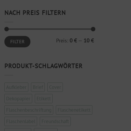
NACH PREIS FILTERN
Min.
Max.
Preis:
0 €
—
10 €
FILTER
Preis
Preis
PRODUKT-SCHLAGWÖRTER
Aufkleber
Brief
Cover
Dekopapier
Etikett
Flaschenbeschriftung
Flaschenetikett
Flaschenlabel
Freundschaft