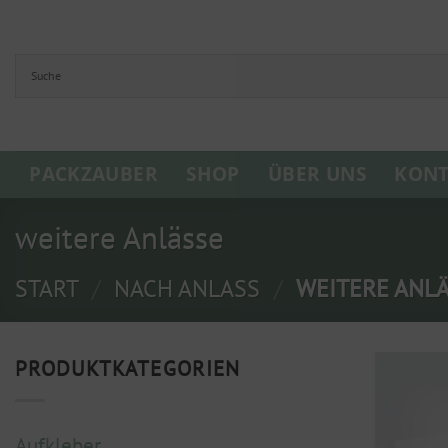
Zum
Inhalt
springen
PACKZAUBER
SHOP
ÜBER UNS
KONT
weitere Anlässe
START
/
NACH ANLASS
/
WEITERE ANL
PRODUKTKATEGORIEN
Aufkleber