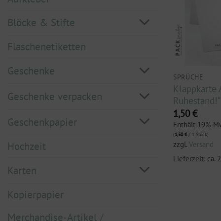
Blöcke & Stifte
Flaschenetiketten
Geschenke
SPRÜCHE
Klappkarte 
Geschenke verpacken
Ruhestand!“
1,50
€
Geschenkpapier
Enthält 19% M
(
1,50
€
/ 1 Stück)
zzgl.
Versand
Hochzeit
Lieferzeit: ca.
Karten
Kopierpapier
Merchandise-Artikel /