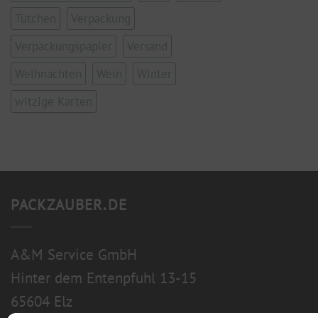
Tütchen
Verpackung
Verpackungspapier
Versand
Weihnachten
Wein
Winter
witzige Karten
PACKZAUBER.DE
A&M Service GmbH
Hinter dem Entenpfuhl 13-15
65604 Elz