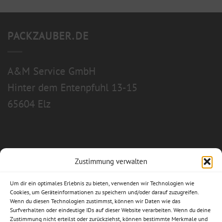
PACKZAUBER.DE
A&M Service GmbH
Hinter dem Entenpfuhl 13-15
65604 Elz
Zustimmung verwalten
Allgemeine Geschäftsbedingungen
Um dir ein optimales Erlebnis zu bieten, verwenden wir Technologien wie
Impressum
Cookies, um Geräteinformationen zu speichern und/oder darauf zuzugreifen.
Wenn du diesen Technologien zustimmst, können wir Daten wie das
Surfverhalten oder eindeutige IDs auf dieser Website verarbeiten. Wenn du deine
Datenschutzerklärung
Zustimmung nicht erteilst oder zurückziehst, können bestimmte Merkmale und