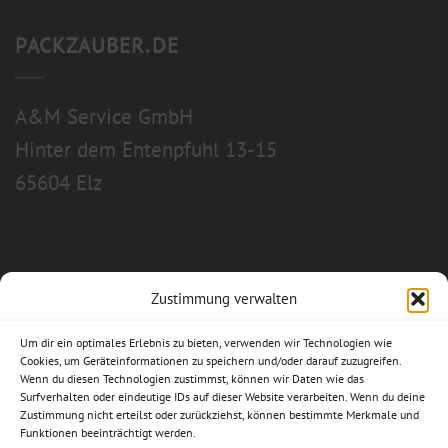
PACKZAUBER.DE
A&M Service GmbH
Hinter dem Entenpfuhl 13-15
65604 Elz
Zustimmung verwalten
Allgemeine Geschäftsbedingungen
Um dir ein optimales Erlebnis zu bieten, verwenden wir Technologien wie
Impressum
Cookies, um Geräteinformationen zu speichern und/oder darauf zuzugreifen.
Wenn du diesen Technologien zustimmst, können wir Daten wie das
Surfverhalten oder eindeutige IDs auf dieser Website verarbeiten. Wenn du deine
Datenschutzerklärung
Zustimmung nicht erteilst oder zurückziehst, können bestimmte Merkmale und
Funktionen beeinträchtigt werden.