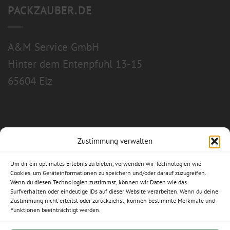
PACKZAUBER.DE
A&M Service GmbH
Hinter dem Entenpfuhl 13-15
65604 Elz
Zustimmung verwalten
Allgemeine Geschäftsbedingungen
Um dir ein optimales Erlebnis zu bieten, verwenden wir Technologien wie
Impressum
Cookies, um Geräteinformationen zu speichern und/oder darauf zuzugreifen.
Wenn du diesen Technologien zustimmst, können wir Daten wie das
Datenschutzerklärung
Surfverhalten oder eindeutige IDs auf dieser Website verarbeiten. Wenn du deine
Zustimmung nicht erteilst oder zurückziehst, können bestimmte Merkmale und
Funktionen beeinträchtigt werden.
Widerrufsbelehrung