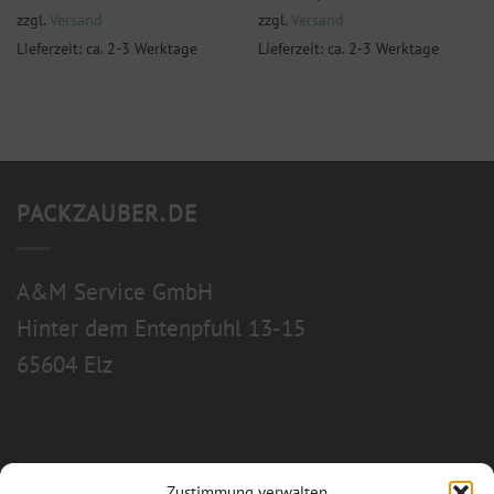
zzgl.
Versand
zzgl.
Versand
Lieferzeit: ca. 2-3 Werktage
Lieferzeit: ca. 2-3 Werktage
PACKZAUBER.DE
A&M Service GmbH
Hinter dem Entenpfuhl 13-15
65604 Elz
Zustimmung verwalten