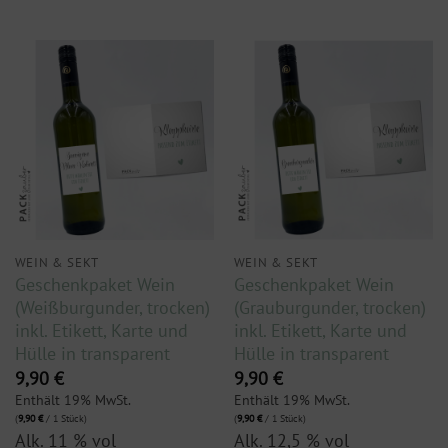
WEIN & SEKT
WEIN & SEKT
Geschenkpaket Wein
Geschenkpaket Wein
(Weißburgunder, trocken)
(Grauburgunder, trocken)
inkl. Etikett, Karte und
inkl. Etikett, Karte und
Hülle in transparent
Hülle in transparent
9,90
€
9,90
€
Enthält 19% MwSt.
Enthält 19% MwSt.
(
9,90
€
/ 1 Stück)
(
9,90
€
/ 1 Stück)
Alk. 11 % vol
Alk. 12,5 % vol