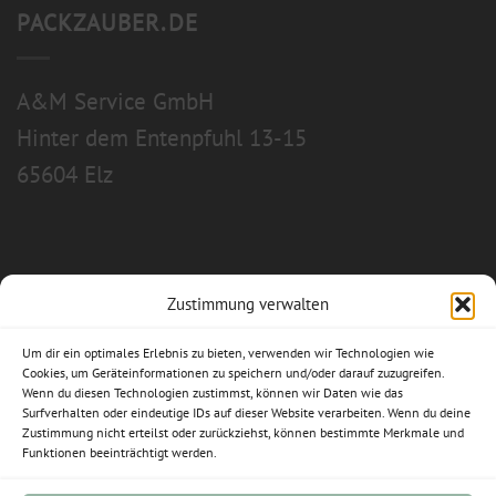
PACKZAUBER.DE
A&M Service GmbH
Hinter dem Entenpfuhl 13-15
65604 Elz
Zustimmung verwalten
Allgemeine Geschäftsbedingungen
Um dir ein optimales Erlebnis zu bieten, verwenden wir Technologien wie
Impressum
Cookies, um Geräteinformationen zu speichern und/oder darauf zuzugreifen.
Wenn du diesen Technologien zustimmst, können wir Daten wie das
Datenschutzerklärung
Surfverhalten oder eindeutige IDs auf dieser Website verarbeiten. Wenn du deine
Zustimmung nicht erteilst oder zurückziehst, können bestimmte Merkmale und
Funktionen beeinträchtigt werden.
Widerrufsbelehrung