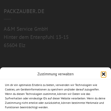
PACKZAUBER.DE
A&M Service GmbH
Hinter dem Entenpfuhl 13-15
65604 Elz
Zustimmung verwalten
Allgemeine Geschäftsbedingungen
Um dir ein optimales Erlebnis zu bieten, verwenden wir Technologien wie
Impressum
Cookies, um Geräteinformationen zu speichern und/oder darauf zuzugreifen.
Wenn du diesen Technologien zustimmst, können wir Daten wie das
Surfverhalten oder eindeutige IDs auf dieser Website verarbeiten. Wenn du deine
Datenschutzerklärung
Zustimmung nicht erteilst oder zurückziehst, können bestimmte Merkmale und
Funktionen beeinträchtigt werden.