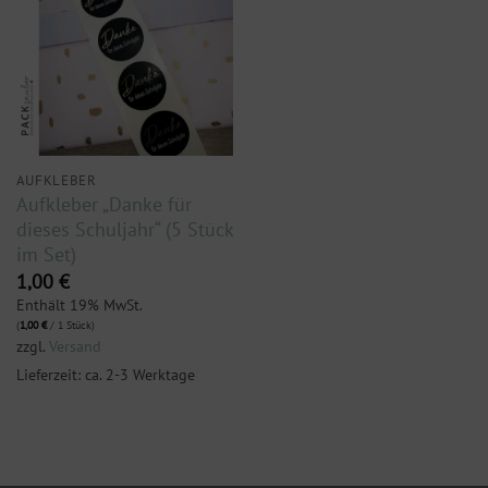
AUFKLEBER
Aufkleber „Danke für
dieses Schuljahr“ (5 Stück
im Set)
1,00
€
Enthält 19% MwSt.
(
1,00
€
/ 1 Stück)
zzgl.
Versand
Lieferzeit: ca. 2-3 Werktage