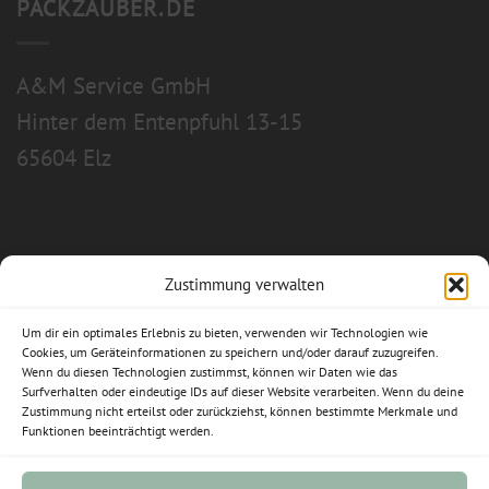
PACKZAUBER.DE
A&M Service GmbH
Hinter dem Entenpfuhl 13-15
65604 Elz
Zustimmung verwalten
Allgemeine Geschäftsbedingungen
Um dir ein optimales Erlebnis zu bieten, verwenden wir Technologien wie
Impressum
Cookies, um Geräteinformationen zu speichern und/oder darauf zuzugreifen.
Wenn du diesen Technologien zustimmst, können wir Daten wie das
Surfverhalten oder eindeutige IDs auf dieser Website verarbeiten. Wenn du deine
Datenschutzerklärung
Zustimmung nicht erteilst oder zurückziehst, können bestimmte Merkmale und
Funktionen beeinträchtigt werden.
Widerrufsbelehrung