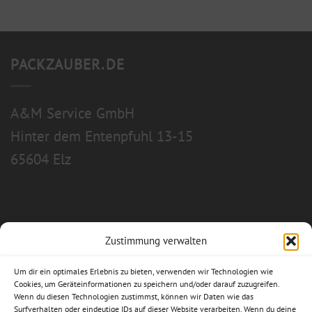
PACKZAUBER.DE
A&M Service GmbH
Hinter dem Entenpfuhl 13-15
65604 Elz
Zustimmung verwalten
Allgemeine Geschäftsbedingungen
Um dir ein optimales Erlebnis zu bieten, verwenden wir Technologien wie
Impressum
Cookies, um Geräteinformationen zu speichern und/oder darauf zuzugreifen.
Wenn du diesen Technologien zustimmst, können wir Daten wie das
Surfverhalten oder eindeutige IDs auf dieser Website verarbeiten. Wenn du deine