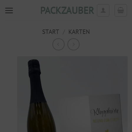
Zum
PACKZAUBER
Inhalt
springen
START
/
KARTEN