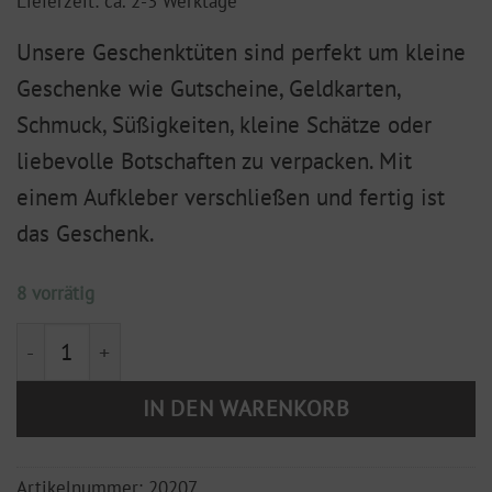
Lieferzeit: ca. 2-3 Werktage
Unsere Geschenktüten sind perfekt um kleine
Geschenke wie Gutscheine, Geldkarten,
Schmuck, Süßigkeiten, kleine Schätze oder
liebevolle Botschaften zu verpacken. Mit
einem Aufkleber verschließen und fertig ist
das Geschenk.
8 vorrätig
Geschenktüte M "HoHoHo" (10 Stück im Set) Menge
IN DEN WARENKORB
Artikelnummer:
20207