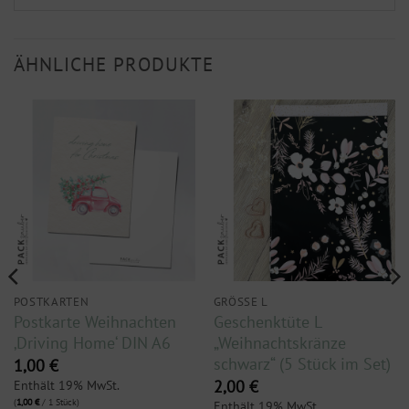
ÄHNLICHE PRODUKTE
POSTKARTEN
GRÖSSE L
Postkarte Weihnachten
Geschenktüte L
‚Driving Home‘ DIN A6
„Weihnachtskränze
schwarz“ (5 Stück im Set)
1,00
€
Enthält 19% MwSt.
2,00
€
(
1,00
€
/ 1 Stück)
Enthält 19% MwSt.