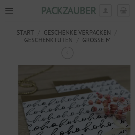
Zum
PACKZAUBER
Inhalt
springen
START
/
GESCHENKE VERPACKEN
/
GESCHENKTÜTEN
/
GRÖSSE M