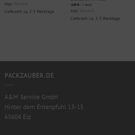
zzgl.
Versand
(
2,00
€
/ 1 Set(s))
zzgl.
Versand
Lieferzeit: ca. 2-3 Werktage
Lieferzeit: ca. 2-3 Werktage
PACKZAUBER.DE
A&M Service GmbH
Hinter dem Entenpfuhl 13-15
65604 Elz