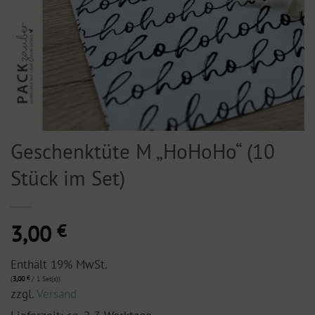
Geschenktüte M „HoHoHo“ (10
Stück im Set)
3,00
€
Enthält 19% MwSt.
(
3,00
€
/ 1 Set(s))
zzgl.
Versand