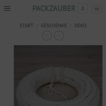
Zum
PACKZAUBER
Inhalt
springen
START
/
GESCHENKE
/
DEKO