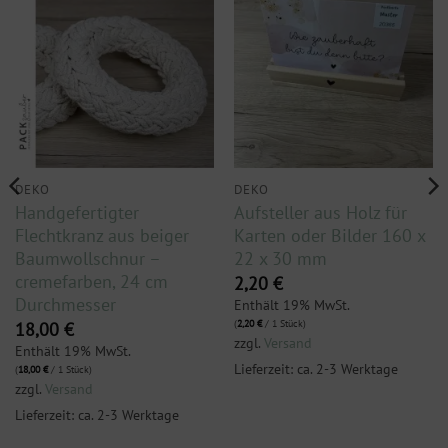
DEKO
DEKO
Handgefertigter
Aufsteller aus Holz für
Flechtkranz aus beiger
Karten oder Bilder 160 x
Baumwollschnur –
22 x 30 mm
cremefarben, 24 cm
2,20
€
Durchmesser
Enthält 19% MwSt.
(
2,20
€
/ 1 Stück)
18,00
€
zzgl.
Versand
Enthält 19% MwSt.
Lieferzeit: ca. 2-3 Werktage
(
18,00
€
/ 1 Stück)
zzgl.
Versand
Lieferzeit: ca. 2-3 Werktage