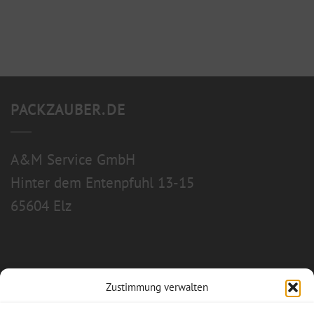
PACKZAUBER.DE
A&M Service GmbH
Hinter dem Entenpfuhl 13-15
65604 Elz
Zustimmung verwalten
Allgemeine Geschäftsbedingungen