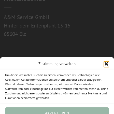
A&M Service GmbH
Hinter dem Entenpfuhl 13-15
65604 Elz
Zustimmung verwalten
Allgemeine Geschäftsbedingungen
Um dir ein optimales Erlebnis zu bieten, verwenden wir Technologien wie
Impressum
Cookies, um Geräteinformationen zu speichern und/oder darauf zuzugreifen.
Wenn du diesen Technologien zustimmst, können wir Daten wie das
Datenschutzerklärung
Surfverhalten oder eindeutige IDs auf dieser Website verarbeiten. Wenn du deine
Zustimmung nicht erteilst oder zurückziehst, können bestimmte Merkmale und
Funktionen beeinträchtigt werden.
Widerrufsbelehrung
Cookie-Richtlinie (EU)
AKZEPTIEREN