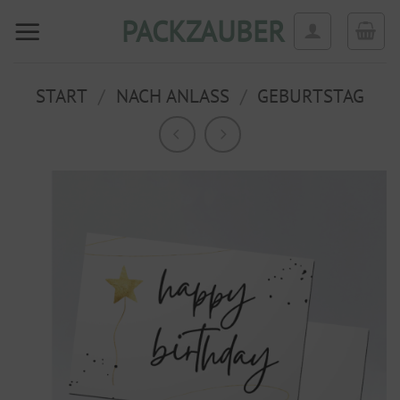
Zum
PACKZAUBER
Inhalt
springen
START
/
NACH ANLASS
/
GEBURTSTAG