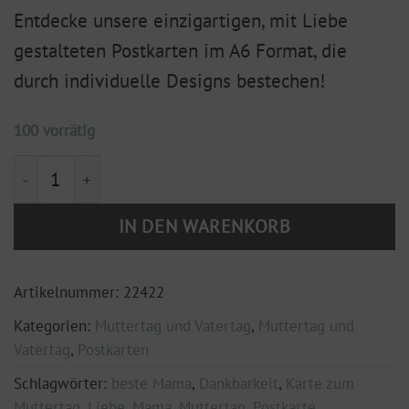
Entdecke unsere einzigartigen, mit Liebe
gestalteten Postkarten im A6 Format, die
durch individuelle Designs bestechen!
100 vorrätig
Postkarte 'Alles Liebe zum Muttertag' DIN A6 Menge
IN DEN WARENKORB
Artikelnummer:
22422
Kategorien:
Muttertag und Vatertag
,
Muttertag und
Vatertag
,
Postkarten
Schlagwörter:
beste Mama
,
Dankbarkeit
,
Karte zum
Muttertag
,
Liebe
,
Mama
,
Muttertag
,
Postkarte