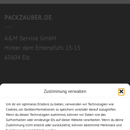
PACKZAUBER.DE
A&M Service GmbH
Hinter dem Entenpfuhl 13-15
65604 Elz
Zustimmung verwalten
Allgemeine Geschäftsbedingungen
Um dir ein optimales Erlebnis zu bieten, verwenden wir Technologien wie
Impressum
Cookies, um Geräteinformationen zu speichern und/oder darauf zuzugreifen.
Wenn du diesen Technologien zustimmst, können wir Daten wie das
Datenschutzerklärung
Surfverhalten oder eindeutige IDs auf dieser Website verarbeiten. Wenn du deine
Zustimmung nicht erteilst oder zurückziehst, können bestimmte Merkmale und