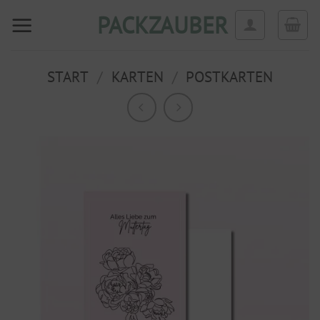
Zum
PACKZAUBER
Inhalt
springen
START
/
KARTEN
/
POSTKARTEN