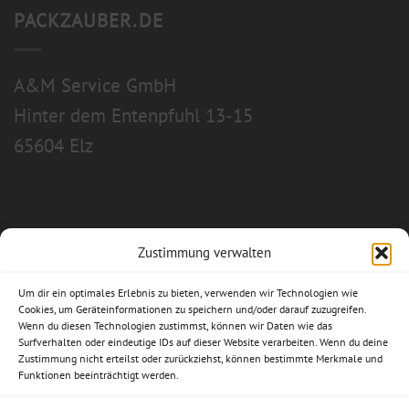
PACKZAUBER.DE
A&M Service GmbH
Hinter dem Entenpfuhl 13-15
65604 Elz
Zustimmung verwalten
Allgemeine Geschäftsbedingungen
Um dir ein optimales Erlebnis zu bieten, verwenden wir Technologien wie
Impressum
Cookies, um Geräteinformationen zu speichern und/oder darauf zuzugreifen.
Wenn du diesen Technologien zustimmst, können wir Daten wie das
Datenschutzerklärung
Surfverhalten oder eindeutige IDs auf dieser Website verarbeiten. Wenn du deine
Zustimmung nicht erteilst oder zurückziehst, können bestimmte Merkmale und
Funktionen beeinträchtigt werden.
Widerrufsbelehrung