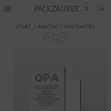
Zum
PACKZAUBER
Inhalt
springen
START
/
KARTEN
/
POSTKARTEN