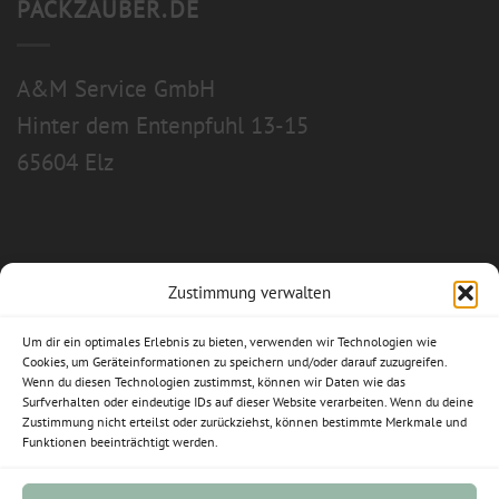
PACKZAUBER.DE
A&M Service GmbH
Hinter dem Entenpfuhl 13-15
65604 Elz
Zustimmung verwalten
Allgemeine Geschäftsbedingungen
Um dir ein optimales Erlebnis zu bieten, verwenden wir Technologien wie
Impressum
Cookies, um Geräteinformationen zu speichern und/oder darauf zuzugreifen.
Wenn du diesen Technologien zustimmst, können wir Daten wie das
Datenschutzerklärung
Surfverhalten oder eindeutige IDs auf dieser Website verarbeiten. Wenn du deine
Zustimmung nicht erteilst oder zurückziehst, können bestimmte Merkmale und
Funktionen beeinträchtigt werden.
Widerrufsbelehrung