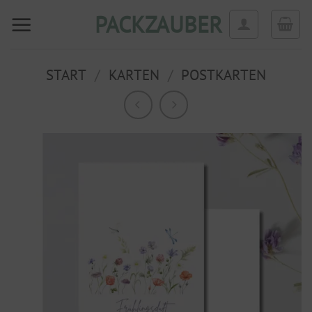
Zum
PACKZAUBER
Inhalt
springen
START
/
KARTEN
/
POSTKARTEN