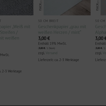
T
50 CM BREIT
50 CM
apier „Weiß mit
Geschenkpapier „grau mit
Gesch
Streifen /
weißen Herzen / mint“
Alpha
it weißen
3,00
€
3,00
Enthält 19% MwSt.
Enthäl
(
3,00
€
/ 1 Stück)
(
3,00
€
/ 1 
zzgl.
Versand
zzgl.
V
 MwSt.
Lieferzeit: ca. 2-3 Werktage
Lieferz
d
a. 2-3 Werktage