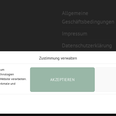
Allgemeine
Geschäftsbedingungen
Impressum
Datenschutzerklärung
Widerrufsbelehrung
Zustimmung verwalten
Cookie-Richtlinie (EU)
, um
echnologien
Website verarbeiten.
AKZEPTIEREN
Vertrag widerrufen
erkmale und