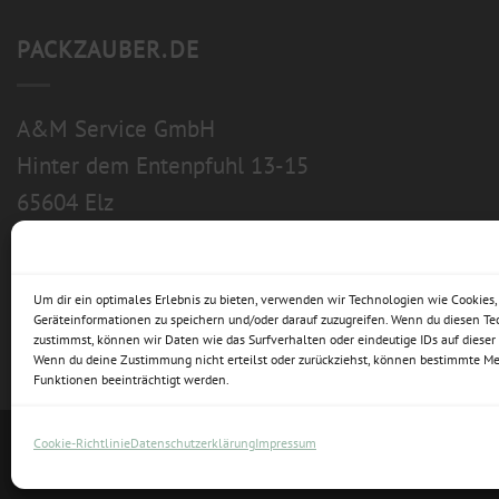
PACKZAUBER.DE
A&M Service GmbH
Hinter dem Entenpfuhl 13-15
65604 Elz
Um dir ein optimales Erlebnis zu bieten, verwenden wir Technologien wie Cookies
Geräteinformationen zu speichern und/oder darauf zuzugreifen. Wenn du diesen T
zustimmst, können wir Daten wie das Surfverhalten oder eindeutige IDs auf dieser 
Wenn du deine Zustimmung nicht erteilst oder zurückziehst, können bestimmte M
Funktionen beeinträchtigt werden.
Cookie-Richtlinie
Datenschutzerklärung
Impressum