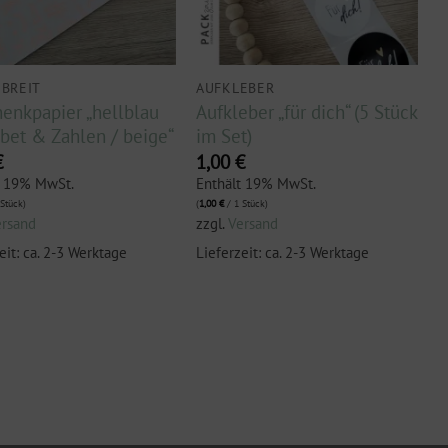
 BREIT
AUFKLEBER
enkpapier „hellblau
Aufkleber „für dich“ (5 Stück
bet & Zahlen / beige“
im Set)
€
1,00
€
t 19% MwSt.
Enthält 19% MwSt.
Stück)
(
1,00
€
/ 1 Stück)
ersand
zzgl.
Versand
eit: ca. 2-3 Werktage
Lieferzeit: ca. 2-3 Werktage