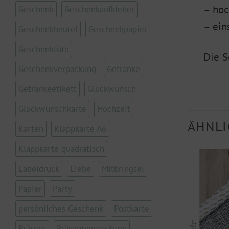
– hoc
Geschenk
Geschenkaufkleber
– ein
Geschenkbeutel
Geschenkpapier
Geschenktüte
Die S
Geschenkverpackung
Getränke
Getränkeetikett
Glückwunsch
Glückwunschkarte
Hochzeit
ÄHNLI
Karten
Klappkarte A6
Klappkarte quadratisch
Labeldruck
Liebe
Mitbringsel
Papier
Party
persönliches Geschenk
Postkarte
Präsent
Präsentverpackung