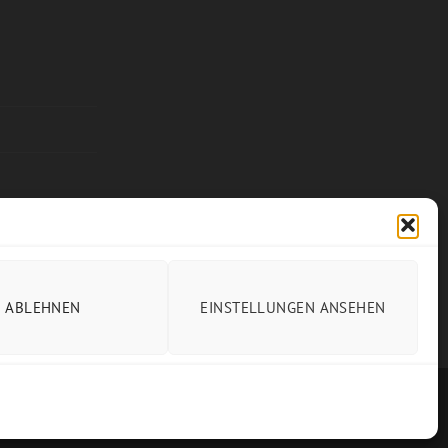
ABLEHNEN
EINSTELLUNGEN ANSEHEN
Visa
PayPal
Stripe
MasterCa
So