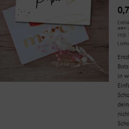
0,
Enth
(
0,70
€
/ 1
zzgl.
Liefe
Entd
Bots
in w
Einf
Scho
dein
nich
Scho