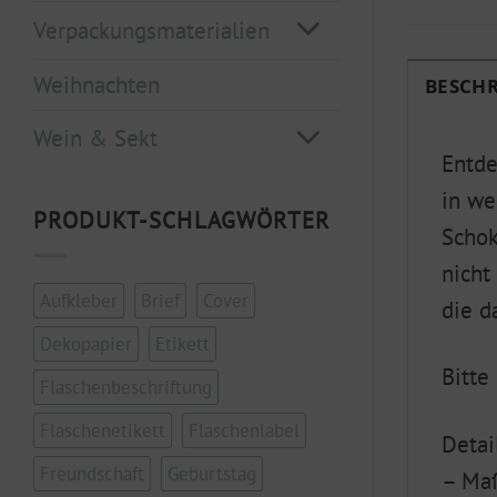
Verpackungsmaterialien
Weihnachten
BESCH
Wein & Sekt
Entde
in we
PRODUKT-SCHLAGWÖRTER
Schok
nicht
Aufkleber
Brief
Cover
die d
Dekopapier
Etikett
Bitte
Flaschenbeschriftung
Flaschenetikett
Flaschenlabel
Detai
Freundschaft
Geburtstag
– Ma