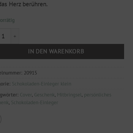
das Herz berühren.
orrätig
oladen-Einleger (klein) "Weil du einfach nur toll bist 
IN DEN WARENKORB
kelnummer:
20915
orie:
Schokoladen-Einleger klein
agwörter:
Cover
,
Geschenk
,
Mitbringsel
,
persönliches
henk
,
Schokoladen-Einleger