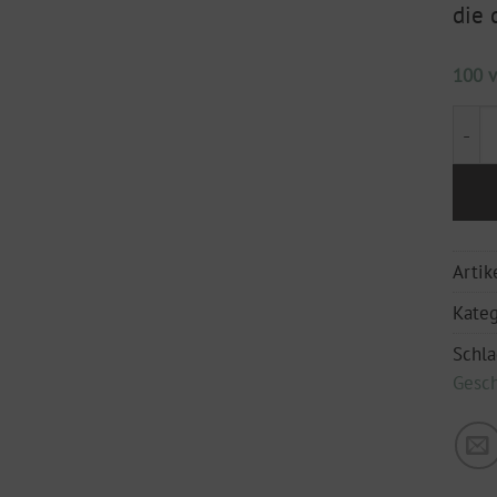
die 
100 v
Schok
Arti
Kateg
Schl
Gesc