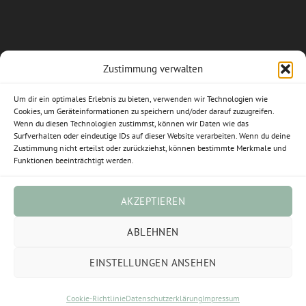
Zustimmung verwalten
Allgemeine Geschäftsbedingungen
Um dir ein optimales Erlebnis zu bieten, verwenden wir Technologien wie
Impressum
Cookies, um Geräteinformationen zu speichern und/oder darauf zuzugreifen.
Wenn du diesen Technologien zustimmst, können wir Daten wie das
Datenschutzerklärung
Surfverhalten oder eindeutige IDs auf dieser Website verarbeiten. Wenn du deine
Zustimmung nicht erteilst oder zurückziehst, können bestimmte Merkmale und
Funktionen beeinträchtigt werden.
Widerrufsbelehrung
Cookie-Richtlinie (EU)
AKZEPTIEREN
Vertrag widerrufen
ABLEHNEN
EINSTELLUNGEN ANSEHEN
Visa
PayPal
Stripe
MasterCard
Sofort
Cookie-Richtlinie
Datenschutzerklärung
Impressum