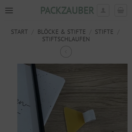
Zum
PACKZAUBER
Inhalt
springen
START
/
BLÖCKE & STIFTE
/
STIFTE
/
STIFTSCHLAUFEN