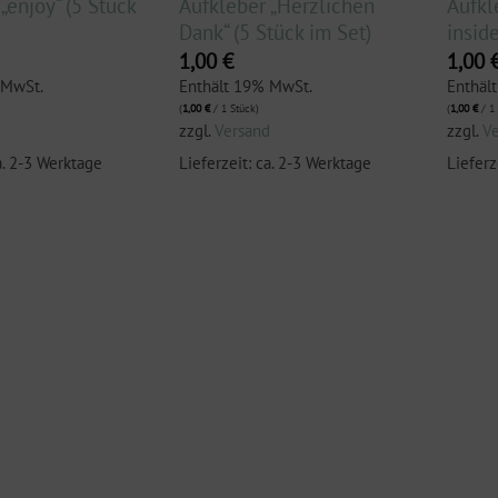
„enjoy“ (5 Stück
Aufkleber „Herzlichen
Aufkl
Dank“ (5 Stück im Set)
inside
1,00
€
1,00
 MwSt.
Enthält 19% MwSt.
Enthäl
(
1,00
€
/ 1 Stück)
(
1,00
€
/ 1 
d
zzgl.
Versand
zzgl.
V
a. 2-3 Werktage
Lieferzeit: ca. 2-3 Werktage
Lieferz