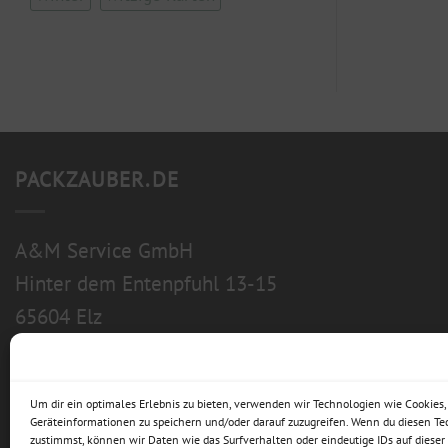
PACKZAUBER.DE
A&M Service GmbH
Hinter dem Entenpfuhl 13-15
65604 Elz
Um dir ein optimales Erlebnis zu bieten, verwenden wir Technologien wie Cookies
Geräteinformationen zu speichern und/oder darauf zuzugreifen. Wenn du diesen T
zustimmst, können wir Daten wie das Surfverhalten oder eindeutige IDs auf dieser 