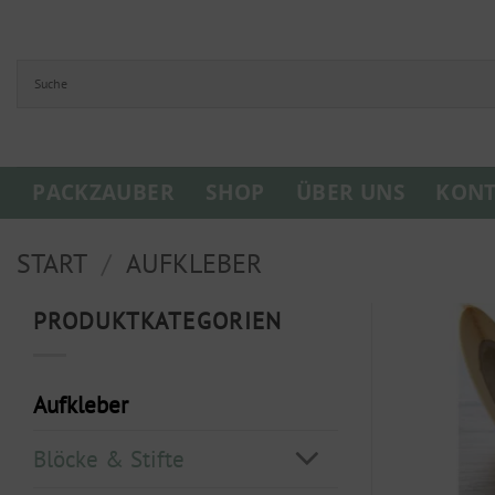
Zum
Inhalt
springen
PACKZAUBER
SHOP
ÜBER UNS
KONT
START
/
AUFKLEBER
PRODUKTKATEGORIEN
Aufkleber
Blöcke & Stifte