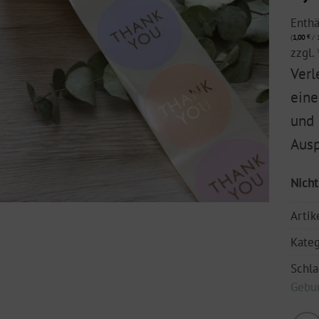
Enth
(
1,00
€
/ 1
zzgl.
Verl
eine
und 
Ausp
Nicht
Arti
Kateg
Schl
Gebur