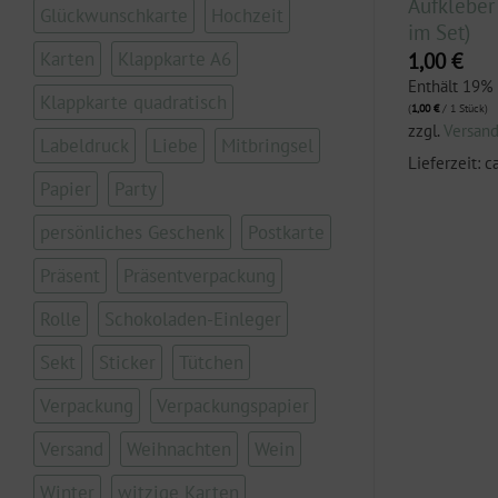
kte – bunt“ (5
Aufkleber „Regenbogen“ (5
Aufkleber 
Glückwunschkarte
Hochzeit
Stück im Set)
im Set)
Karten
Klappkarte A6
1,00
€
1,00
€
.
Enthält 19% MwSt.
Enthält 19%
Klappkarte quadratisch
(
1,00
€
/ 1 Stück)
(
1,00
€
/ 1 Stück)
zzgl.
Versand
zzgl.
Versan
Labeldruck
Liebe
Mitbringsel
3 Werktage
Lieferzeit: ca. 2-3 Werktage
Lieferzeit: c
Papier
Party
persönliches Geschenk
Postkarte
Präsent
Präsentverpackung
Rolle
Schokoladen-Einleger
Sekt
Sticker
Tütchen
Verpackung
Verpackungspapier
Versand
Weihnachten
Wein
Winter
witzige Karten