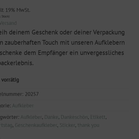
ält 19% MwSt.
 Stück)
Versand
eih deinem Geschenk oder deiner Verpackung
n zauberhaften Touch mit unseren Aufklebern
schenke dem Empfänger ein unvergessliches
ackerlebnis.
 vorrätig
kelnummer:
20257
orie:
Aufkleber
agwörter:
Aufkleber
,
Danke
,
Dankeschön
,
Etikett
,
tstag
,
Geschenkaufkleber
,
Sticker
,
thank you