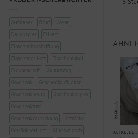
5 Stü
Aufkleber
Brief
Cover
Dekopapier
Etikett
ÄHNLI
Flaschenbeschriftung
Flaschenetikett
Flaschenlabel
Freundschaft
Geburtstag
Geschenk
Geschenkaufkleber
Geschenkbeutel
Geschenkpapier
Geschenktüte
Geschenkverpackung
Getränke
Getränkeetikett
Glückwunsch
AUFKLEBER
AUFKLEBER