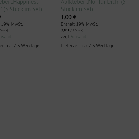
eber „Happiness
Aufkleber „Nur für Dich“ (5
“ (5 Stück im Set)
Stück im Set)
€
1,00
€
t 19% MwSt.
Enthält 19% MwSt.
Stück)
(
1,00
€
/ 1 Stück)
ersand
zzgl.
Versand
eit: ca. 2-3 Werktage
Lieferzeit: ca. 2-3 Werktage