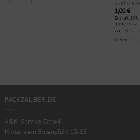
statt nac
1,00
€
1,00
€
.
Enthält 19% MwSt.
(
1,00
€
/ 1 Stück)
Enthält 19%
zzgl.
Versand
(
1,00
€
/ 1 Stück)
zzgl.
Versan
3 Werktage
Lieferzeit: ca. 2-3 Werktage
Lieferzeit: c
PACKZAUBER.DE
A&M Service GmbH
Hinter dem Entenpfuhl 13-15