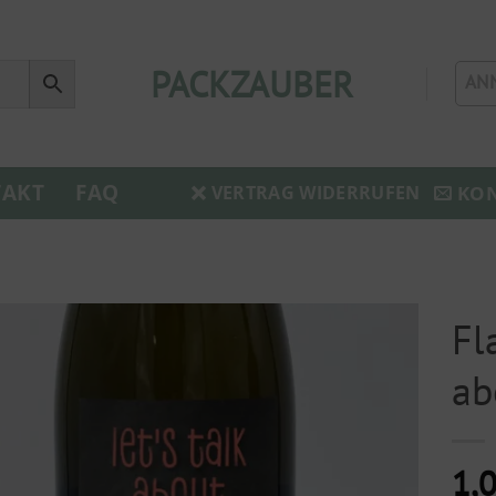
PACKZAUBER
AN
AKT
FAQ
KO
VERTRAG WIDERRUFEN
Fl
ab
1,