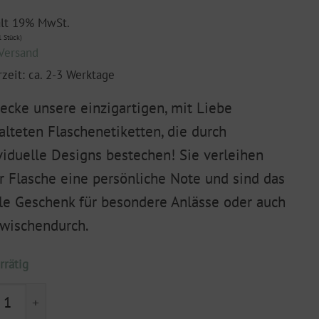
ält 19% MwSt.
 Stück)
Versand
rzeit: ca. 2-3 Werktage
ecke unsere einzigartigen, mit Liebe
alteten Flaschenetiketten, die durch
viduelle Designs bestechen! Sie verleihen
r Flasche eine persönliche Note und sind das
le Geschenk für besondere Anlässe oder auch
zwischendurch.
rrätig
henetikett "let`s talk about Sekt" Menge