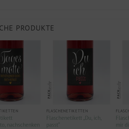
CHE PRODUKTE
TIKETTEN
FLASCHENETIKETTEN
FLASC
tikett
Flaschenetikett „Du, ich,
Flasc
to, nachschenken
passt“
mir d