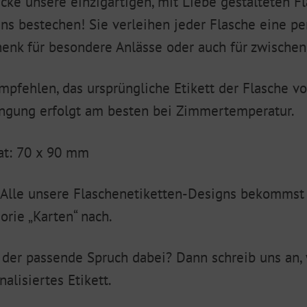
cke unsere einzigartigen, mit Liebe gestalteten Fl
ns bestechen! Sie verleihen jeder Flasche eine pe
enk für besondere Anlässe oder auch für zwischen
mpfehlen, das ursprüngliche Etikett der Flasche v
ngung erfolgt am besten bei Zimmertemperatur.
t: 70 x 90 mm
 Alle unsere Flaschenetiketten-Designs bekommst 
orie „Karten“ nach.
 der passende Spruch dabei? Dann schreib uns an, w
nalisiertes Etikett.