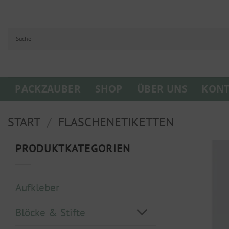
Zum
Inhalt
springen
PACKZAUBER
SHOP
ÜBER UNS
KONT
START
/
FLASCHENETIKETTEN
PRODUKTKATEGORIEN
Aufkleber
Blöcke & Stifte