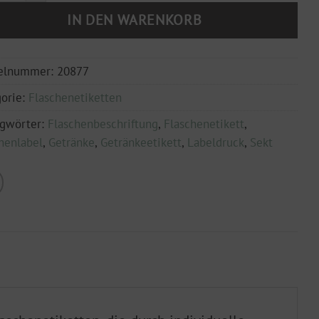
IN DEN WARENKORB
kelnummer:
20877
orie:
Flaschenetiketten
agwörter:
Flaschenbeschriftung
,
Flaschenetikett
,
henlabel
,
Getränke
,
Getränkeetikett
,
Labeldruck
,
Sekt