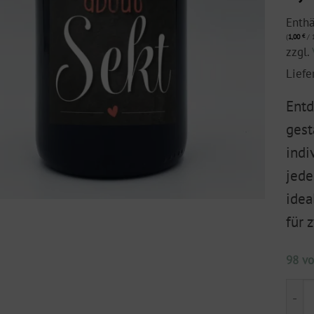
Enth
(
1,00
€
/ 1
zzgl.
Liefe
Entd
gest
indi
jede
idea
für 
98 vo
Flasc