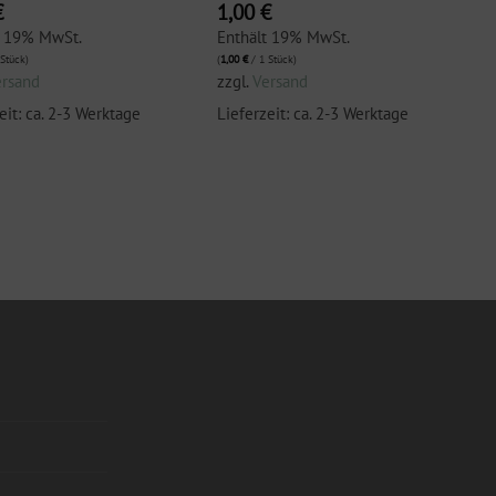
€
1,00
€
t 19% MwSt.
Enthält 19% MwSt.
Stück)
(
1,00
€
/ 1 Stück)
ersand
zzgl.
Versand
eit: ca. 2-3 Werktage
Lieferzeit: ca. 2-3 Werktage