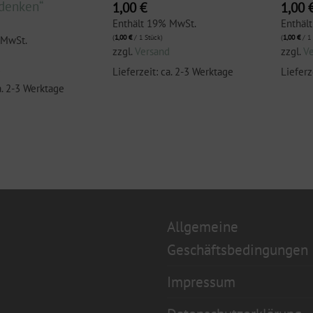
hdenken“
1,00
€
1,00
Enthält 19% MwSt.
Enthäl
(
1,00
€
/ 1 Stück)
(
1,00
€
/ 1 
 MwSt.
zzgl.
Versand
zzgl.
V
d
Lieferzeit: ca. 2-3 Werktage
Lieferz
a. 2-3 Werktage
Allgemeine
Geschäftsbedingungen
Impressum