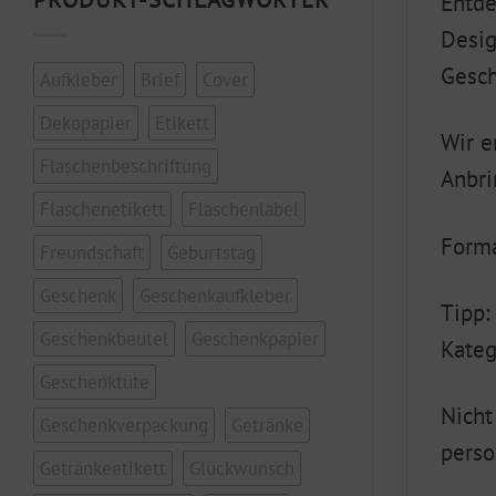
Entde
Desig
Gesch
Aufkleber
Brief
Cover
Dekopapier
Etikett
Wir e
Flaschenbeschriftung
Anbri
Flaschenetikett
Flaschenlabel
Forma
Freundschaft
Geburtstag
Geschenk
Geschenkaufkleber
Tipp:
Geschenkbeutel
Geschenkpapier
Kateg
Geschenktüte
Nicht
Geschenkverpackung
Getränke
perso
Getränkeetikett
Glückwunsch