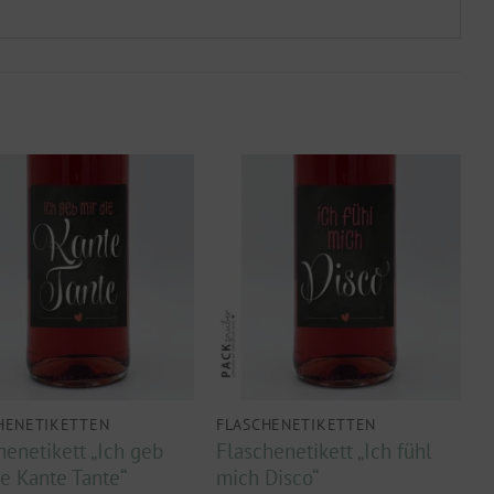
HENETIKETTEN
FLASCHENETIKETTEN
henetikett „Ich geb
Flaschenetikett „Ich fühl
ie Kante Tante“
mich Disco“