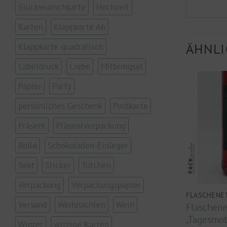
Glückwunschkarte
Hochzeit
Karten
Klappkarte A6
ÄHNLI
Klappkarte quadratisch
Labeldruck
Liebe
Mitbringsel
Papier
Party
persönliches Geschenk
Postkarte
Präsent
Präsentverpackung
Rolle
Schokoladen-Einleger
Sekt
Sticker
Tütchen
Verpackung
Verpackungspapier
TTEN
FLASCHENETIKETTEN
FLASCHENE
Versand
Weihnachten
Wein
t „Na dann
Flaschenetikett „Oh ich
Flaschene
sollte mich betrinken“
„Tagesmot
Winter
witzige Karten