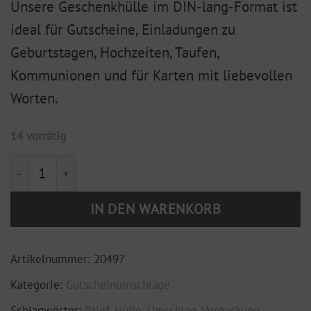
Unsere Geschenkhülle im DIN-lang-Format ist
ideal für Gutscheine, Einladungen zu
Geburtstagen, Hochzeiten, Taufen,
Kommunionen und für Karten mit liebevollen
Worten.
14 vorrätig
Gutscheinhülle DIN Lang Rosé Menge
IN DEN WARENKORB
Artikelnummer:
20497
Kategorie:
Gutscheinumschläge
Schlagwörter:
Brief
,
Hülle
,
Umschlag
,
Verpackung
,