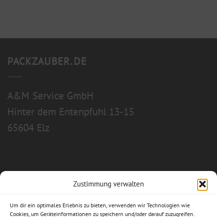
PACKZAUBER.DE
A&M Service GmbH
Hinter dem Entenpfuhl 13-15
65604 Elz
Zustimmung verwalten
Allgemeine Geschäftsbedingungen
Um dir ein optimales Erlebnis zu bieten, verwenden wir Technologien wie
Impressum
Cookies, um Geräteinformationen zu speichern und/oder darauf zuzugreifen.