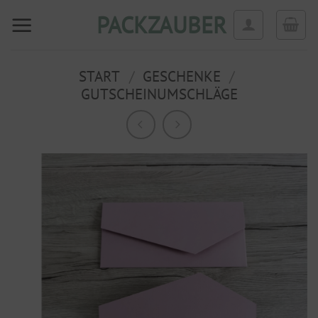
Zum
PACKZAUBER
Inhalt
springen
START
/
GESCHENKE
/
GUTSCHEINUMSCHLÄGE