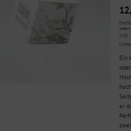
12
Enth
(
12,50
€
/
zzgl.
Liefe
Ein 
oder
Hoch
hoch
Seit
er d
Perf
zwei