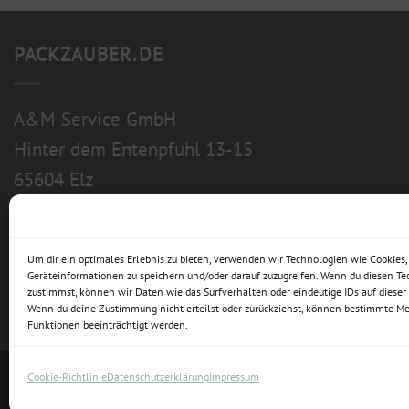
PACKZAUBER.DE
A&M Service GmbH
Hinter dem Entenpfuhl 13-15
65604 Elz
Um dir ein optimales Erlebnis zu bieten, verwenden wir Technologien wie Cookies
Geräteinformationen zu speichern und/oder darauf zuzugreifen. Wenn du diesen T
zustimmst, können wir Daten wie das Surfverhalten oder eindeutige IDs auf dieser 
Wenn du deine Zustimmung nicht erteilst oder zurückziehst, können bestimmte M
Funktionen beeinträchtigt werden.
Cookie-Richtlinie
Datenschutzerklärung
Impressum