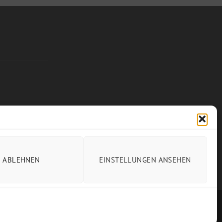
ABLEHNEN
EINSTELLUNGEN ANSEHEN
Visa
PayPal
Stripe
MasterCa
So