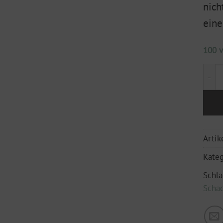
nich
eine
100 v
klei
Arti
Kateg
Schl
Schac