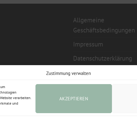
Allgemeine
Geschäftsbedingungen
Impressum
Datenschutzerklärung
Widerrufsbelehrung
Zustimmung verwalten
Cookie-Richtlinie (EU)
, um
echnologien
Website verarbeiten.
AKZEPTIEREN
Vertrag widerrufen
erkmale und