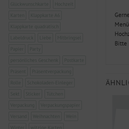
Glückwunschkarte
Hochzeit
Gerne
Karten
Klappkarte A6
Menük
Klappkarte quadratisch
Hochz
Labeldruck
Liebe
Mitbringsel
Bitte
Papier
Party
persönliches Geschenk
Postkarte
Präsent
Präsentverpackung
ÄHNLI
Rolle
Schokoladen-Einleger
Sekt
Sticker
Tütchen
Verpackung
Verpackungspapier
Versand
Weihnachten
Wein
Winter
witzige Karten