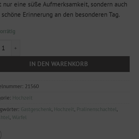
t nur eine süße Aufmerksamkeit, sondern auch
 schöne Erinnerung an den besonderen Tag.
orrätig
ne Givewayschachtel - Ewige Liebe, ewiges Glück - VPE 
IN DEN WARENKORB
kelnummer:
21560
orie:
Hochzeit
agwörter:
Gastgeschenk
,
Hochzeit
,
Pralinenschachtel
,
htel
,
Würfel