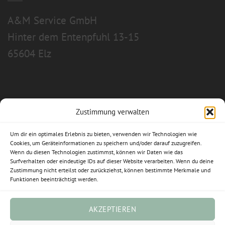
A&M Service GmbH
Hinter dem Entenpfuhl 13-15
65604 Elz
Zustimmung verwalten
Allgemeine Geschäftsbedingungen
Um dir ein optimales Erlebnis zu bieten, verwenden wir Technologien wie
Impressum
Cookies, um Geräteinformationen zu speichern und/oder darauf zuzugreifen.
Wenn du diesen Technologien zustimmst, können wir Daten wie das
Surfverhalten oder eindeutige IDs auf dieser Website verarbeiten. Wenn du deine
Datenschutzerklärung
Zustimmung nicht erteilst oder zurückziehst, können bestimmte Merkmale und
Funktionen beeinträchtigt werden.
Widerrufsbelehrung
Cookie-Richtlinie (EU)
AKZEPTIEREN