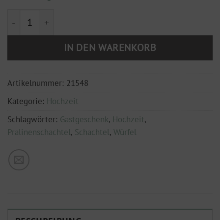
kleine Giveawayschachtel - "Auf die Liebe" - VPE 25 S
IN DEN WARENKORB
Artikelnummer:
21548
Kategorie:
Hochzeit
Schlagwörter:
Gastgeschenk
,
Hochzeit
,
Pralinenschachtel
,
Schachtel
,
Würfel