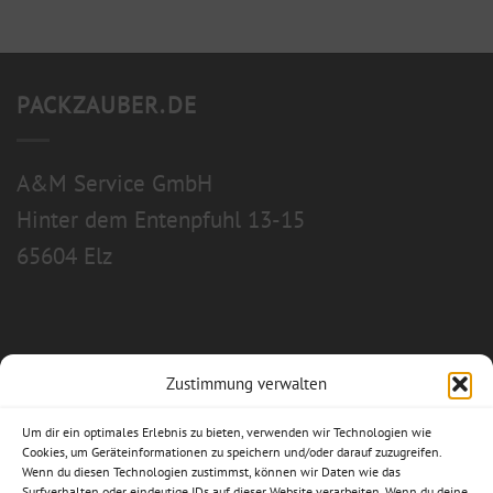
PACKZAUBER.DE
A&M Service GmbH
Hinter dem Entenpfuhl 13-15
65604 Elz
Zustimmung verwalten
Allgemeine Geschäftsbedingungen
Um dir ein optimales Erlebnis zu bieten, verwenden wir Technologien wie
Impressum
Cookies, um Geräteinformationen zu speichern und/oder darauf zuzugreifen.
Wenn du diesen Technologien zustimmst, können wir Daten wie das
Surfverhalten oder eindeutige IDs auf dieser Website verarbeiten. Wenn du deine