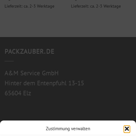
Lieferzeit: ca. 2-3 Werktage
Lieferzeit: ca. 2-3 Werktage
PACKZAUBER.DE
A&M Service GmbH
Hinter dem Entenpfuhl 13-15
65604 Elz
Zustimmung verwalten
Allgemeine Geschäftsbedingungen