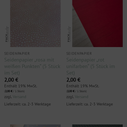
SEIDENPAPIER
SEIDENPAPIER
Seidenpapier „rosa mit
Seidenpapier „rot
weißen Punkten“ (5 Stück
unifarben“ (5 Stück im
im Set)
Set)
2,00
€
2,00
€
Enthält 19% MwSt.
Enthält 19% MwSt.
(
2,00
€
/ 1 Stück)
(
2,00
€
/ 1 Stück)
zzgl.
Versand
zzgl.
Versand
Lieferzeit: ca. 2-3 Werktage
Lieferzeit: ca. 2-3 Werktage