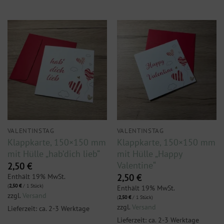
VALENTINSTAG
VALENTINSTAG
Klappkarte, 150×150 mm
Klappkarte, 150×150 mm
mit Hülle „hab’dich lieb“
mit Hülle „Happy
Valentine“
2,50
€
Enthält 19% MwSt.
2,50
€
(
2,50
€
/ 1 Stück)
Enthält 19% MwSt.
zzgl.
Versand
(
2,50
€
/ 1 Stück)
zzgl.
Versand
Lieferzeit: ca. 2-3 Werktage
Lieferzeit: ca. 2-3 Werktage