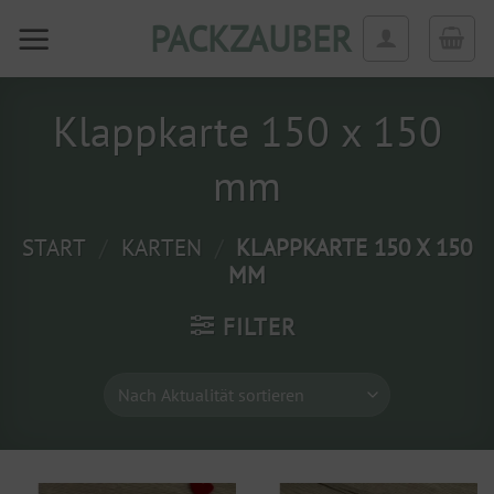
Zum
PACKZAUBER
Inhalt
springen
Klappkarte 150 x 150
mm
START
/
KARTEN
/
KLAPPKARTE 150 X 150
MM
FILTER