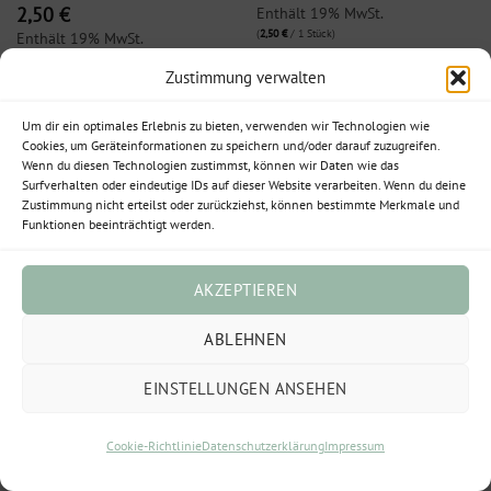
Enthält 19% MwSt.
2,50
€
(
2,50
€
/ 1 Stück)
Enthält 19% MwSt.
zzgl.
Versand
(
2,50
€
/ 1 Stück)
Zustimmung verwalten
zzgl.
Versand
Lieferzeit: ca. 2-3 Werktage
Lieferzeit: ca. 2-3 Werktage
Um dir ein optimales Erlebnis zu bieten, verwenden wir Technologien wie
Cookies, um Geräteinformationen zu speichern und/oder darauf zuzugreifen.
Wenn du diesen Technologien zustimmst, können wir Daten wie das
Surfverhalten oder eindeutige IDs auf dieser Website verarbeiten. Wenn du deine
Zustimmung nicht erteilst oder zurückziehst, können bestimmte Merkmale und
Funktionen beeinträchtigt werden.
AKZEPTIEREN
ABLEHNEN
EINSTELLUNGEN ANSEHEN
TRAUER
TRAUER
Cookie-Richtlinie
Datenschutzerklärung
Impressum
Klappkarte, 150×150 mm
Klappkarte, 150×150 mm
„Trauer Engel“
„Trauer In liebevoller